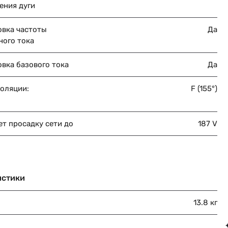
ения дуги
овка частоты
Да
ного тока
вка базового тока
Да
золяции:
F (155°)
т просадку сети до
187 V
истики
13.8 кг