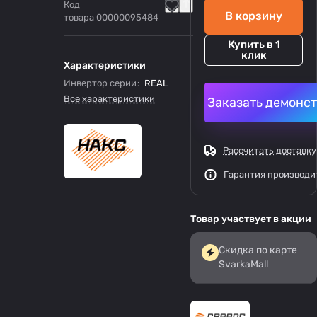
Код
В корзину
товара
00000095484
Купить в 1
клик
Характеристики
Инвертор серии
:
REAL
Все характеристики
Заказать демонс
Рассчитать доставку
Гарантия производи
Товар участвует в акции
Скидка по карте
SvarkaMall