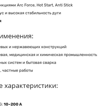
кциями Arc Force, Hot Start, Anti Stick
с и высокая стабильность дуги
я
именения:
евых и нержавеющих конструкций
евая, медицинская и химическая промышленность
ых систем и бытовая сварка
, частные работы
е характеристики:
G:
10–200 А