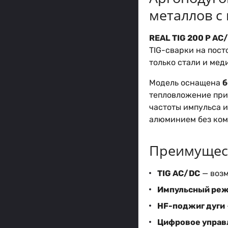
металлов с
REAL TIG 200 P AC
TIG-сварки на пост
только стали и мед
Модель оснащена
б
тепловложение при
частоты импульса и
алюминием без ком
Преимущест
TIG AC/DC
— возм
Импульсный реж
HF-поджиг дуги
Цифровое управ