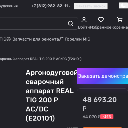
+7 (812) 982-82-11
рудования
Заказать звонок
Войти
Избранное
Корзина
TIG
Запчасти для ремонта
Горелки MIG
арочный аппарат REAL TIG 200 P AC/DC (E20101)
Аргонодуговой
Заказать демонстр
сварочный
аппарат REAL
48 693.20
TIG 200 P
₽
AC/DC
(E20101)
64 070 ₽
-24%