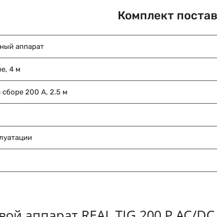
Комплект поста
ный аппарат
е, 4 м
 сборе 200 А, 2.5 м
плуатации
вой аппарат REAL TIG 200 P AC/DC