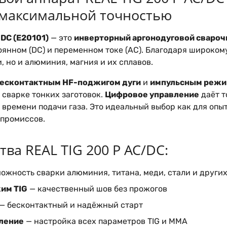
 максимальной точностью
/DC (E20101)
— это
инверторный аргонодуговой свароч
оянном (DC) и переменном токе (AC). Благодаря широком
и, но и алюминия, магния и их сплавов.
есконтактным HF-поджигом дуги
и
импульсным режи
 сварке тонких заготовок.
Цифровое управление
даёт т
 времени подачи газа. Это идеальный выбор как для опытн
промиссов.
ва REAL TIG 200 P AC/DC:
ожность сварки алюминия, титана, меди, стали и други
им TIG
— качественный шов без прожогов
— бесконтактный и надёжный старт
ление
— настройка всех параметров TIG и MMA