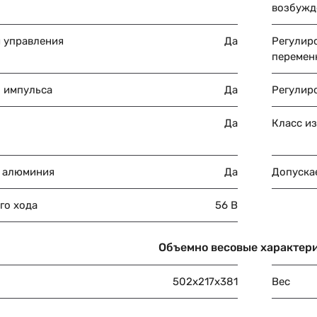
возбужд
 управления
Да
Регулир
перемен
ы импульса
Да
Регулиро
Да
Класс и
 алюминия
Да
Допускае
го хода
56 В
Объемно весовые характер
502x217x381
Вес