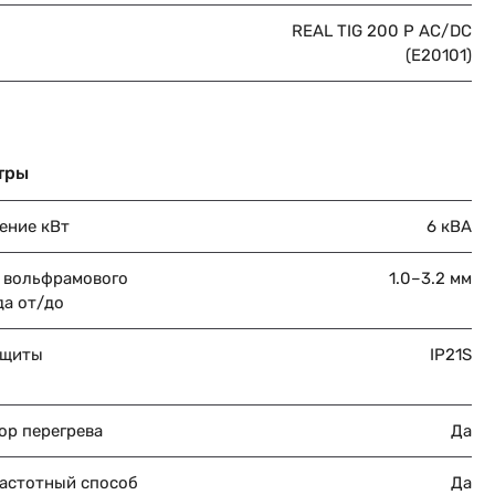
REAL TIG 200 P AC/DC
(E20101)
тры
ение кВт
6 кВА
 вольфрамового
1.0–3.2 мм
да от/до
ащиты
IP21S
ор перегрева
Да
астотный способ
Да