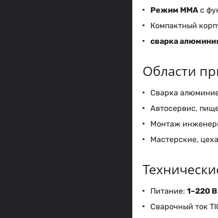
Режим MMA
с фун
Компактный корпу
сварка алюмини
Области пр
Сварка алюмини
Автосервис, пищ
Монтаж инженерн
Мастерские, цеха
Технически
Питание:
1~220 В
Сварочный ток TI