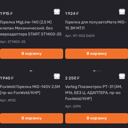
1 915 ₽
1 924 ₽
Горелка MigLine-140 (2,5 М)
Горелка для полуавтоМата MIG-
клапан Механический, без
15 3М МТЛ
евроадаптера START ST1400-25
Арт.
NT-002.0604
Арт.
ST1400-25
В корзину
В корзину
1 940 ₽
2 250 ₽
FoxWeld Горелка MIG-140V 2,5М
Varteg Плазмотрон РТ-31 (4М,
(пр-во FoxWeld/КНР)
М16, БЕЗ Ц. АДАПТЕРА, пр-во
FoxWeld/КНР)
Арт.
4932
Арт.
6296
В корзину
В корзину