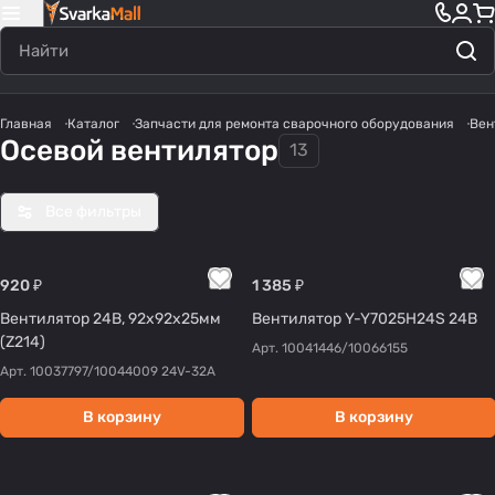
Главная
Каталог
Запчасти для ремонта сварочного оборудования
Вен
Осевой вентилятор
13
Все фильтры
920 ₽
1 385 ₽
Вентилятор 24В, 92х92х25мм
Вентилятор Y-Y7025H24S 24В
(Z214)
Арт.
10041446/10066155
Арт.
10037797/10044009 24V-32A
В корзину
В корзину