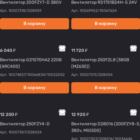
Вентилятор 200FZY7-D 380V
Вентилятор RS1751B24H-S 24V
Арт.
10007318/D28059
Арт.
10069902/10067624
В корзину
В корзину
6 040 ₽
11 720 ₽
Вентилятор G21070HA2 220В
Вентилятор 250FZL8 (380В
(ARC400)
(MZ630))
Арт.
10074827/10066834/10022052
Арт.
10007313/D28054
В корзину
В корзину
12 200 ₽
12 920 ₽
Вентилятор 250FZY4-D
Вентилятор D28016 (200FZY8-S
380v, MIG500)
Арт.
10007307/D28024
Арт.
10007303/D28016/10036646