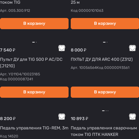
током TIG
25 м
Арт.
005.300.912
Код
00000101063
В корзину
В корзину
7 540 ₽
8 000 ₽
Пульт ДУ для TIG 500 P AC/DC
ПУЛЬТ ДУ ДЛЯ ARC 400 (Z312)
(J1210)
Арт.
10056564
Код
00000093561
Арт.
Y01104/10023185
Код
00000087241
В корзину
В корзину
8 200 ₽
10 893 ₽
Педаль управления TIG-REM, 3m
Педаль управления сварочным
током TIG ПТК HANKER
Код
14520