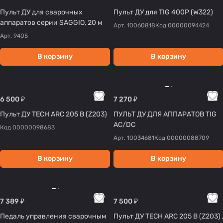
Пульт ДУ для сварочных
Пульт ДУ для TIG 400P (W322)
аппаратов серии SAGGIO, 20 м
Арт.
10060818
Код
00000094424
Арт.
9405
В корзину
В корзину
6 500 ₽
7 270 ₽
Пульт ДУ TECH ARC 205 B (Z203)
ПУЛЬТ ДУ ДЛЯ АППАРАТОВ TIG
AC/DC
Код
00000098683
Арт.
10034681
Код
00000088709
В корзину
В корзину
7 389 ₽
7 500 ₽
Педаль управления сварочным
Пульт ДУ TECH ARC 205 B (Z203) ,