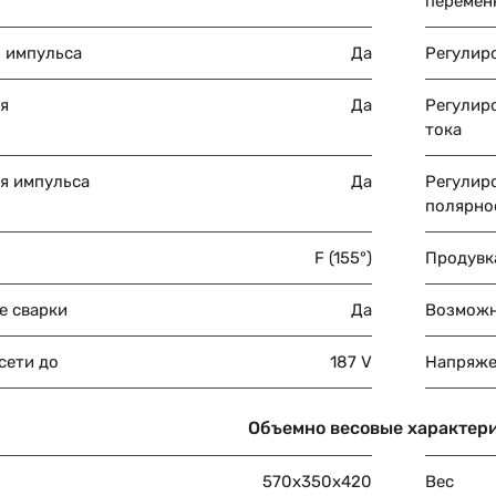
перемен
ы импульса
Да
Регулиро
я
Да
Регулир
тока
я импульса
Да
Регулир
полярно
F (155°)
Продувка
е сварки
Да
Возможн
сети до
187 V
Напряже
Объемно весовые характер
570x350x420
Вес