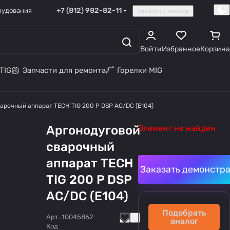
+7 (812) 982-82-11
рудования
Заказать звонок
Войти
Избранное
Корзина
TIG
Запчасти для ремонта
Горелки MIG
арочный аппарат TECH TIG 200 P DSP AC/DC (E104)
Аргонодуговой
Элемент не найден
сварочный
аппарат TECH
Заказать демонстр
TIG 200 P DSP
AC/DC (E104)
Подобрать
Арт.
10045862
аналог
Код