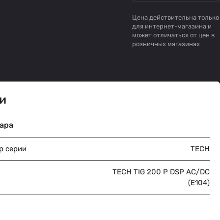
Цена действительна только
для интернет-магазина и
может отличаться от цен в
розничных магазинах
и
ара
р серии
TECH
TECH TIG 200 P DSP AC/DC
(E104)