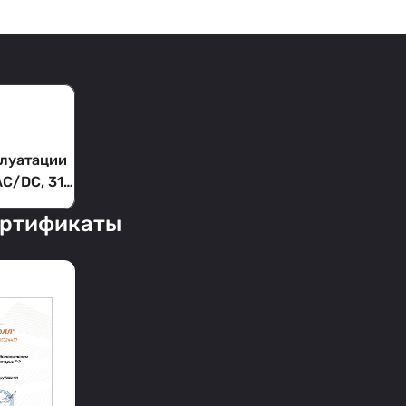
плуатации
AC/DC, 315
C
ертификаты