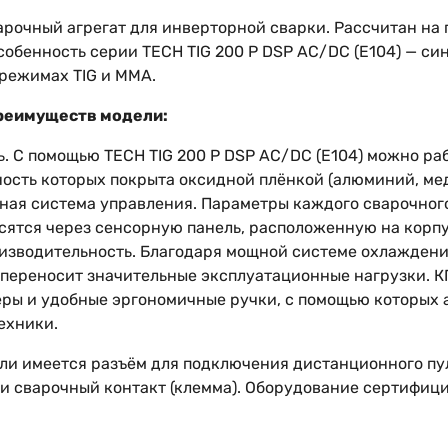
очный агрегат для инверторной сварки. Рассчитан на 
собенность серии TECH TIG 200 P DSP AC/DC (E104) — с
 режимах TIG и MMA.
реимуществ модели:
. С помощью TECH TIG 200 P DSP AC/DC (E104) можно раб
ость которых покрыта оксидной плёнкой (алюминий, медь
тная система управления. Параметры каждого сварочног
сятся через сенсорную панель, расположенную на корпу
оизводительность. Благодаря мощной системе охлаждени
о переносит значительные эксплуатационные нагрузки. 
ры и удобные эргономичные ручки, с помощью которых а
ехники.
и имеется разъём для подключения дистанционного пуль
а и сварочный контакт (клемма). Оборудование сертифи