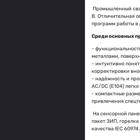
Промышленный свар
В. Отличительная о
программ работы в
Среди основных п
- функциональность
металлами, поверхн
- интуитивно поня
корректировки вно
- надёжность и пр
AC/DC (E104) легк
- компактные разме
привлечения спецт
На сенсорной панел
пакет ЗИП, горелк
качества IEC 60974.