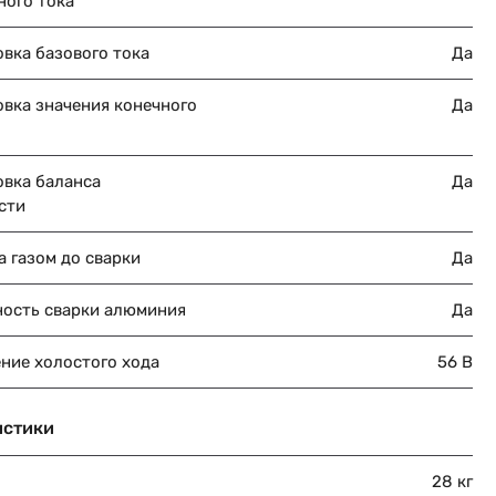
ного тока
вка базового тока
Да
овка значения конечного
Да
овка баланса
Да
сти
 газом до сварки
Да
ость сварки алюминия
Да
ние холостого хода
56 В
истики
28 кг