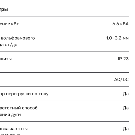
тры
ение кВт
6.6 кВА
 вольфрамового
1.0–3.2 мм
да от/до
ащиты
IP 23
а
AC/DC
ор перегрузки по току
Да
астотный способ
Да
ения дуги
овка частоты
Да