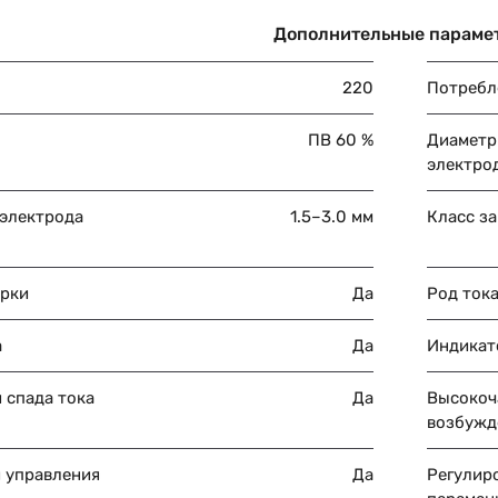
Дополнительные параме
220
Потребл
ПВ 60 %
Диаметр
электро
 электрода
1.5–3.0 мм
Класс з
арки
Да
Род ток
а
Да
Индикат
 спада тока
Да
Высокоч
возбужд
 управления
Да
Регулир