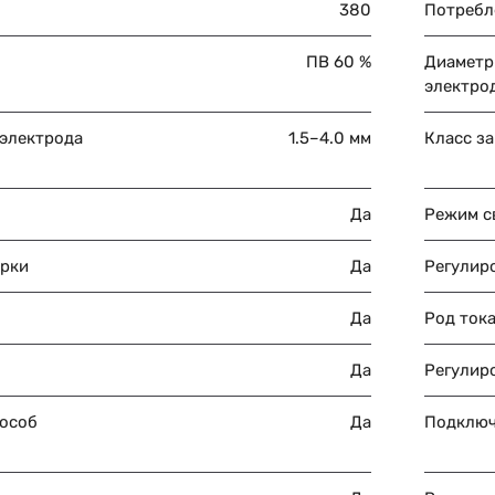
380
Потребл
ПВ 60 %
Диаметр
электро
 электрода
1.5–4.0 мм
Класс з
Да
Режим с
арки
Да
Регулир
Да
Род ток
Да
Регулиро
особ
Да
Подключ