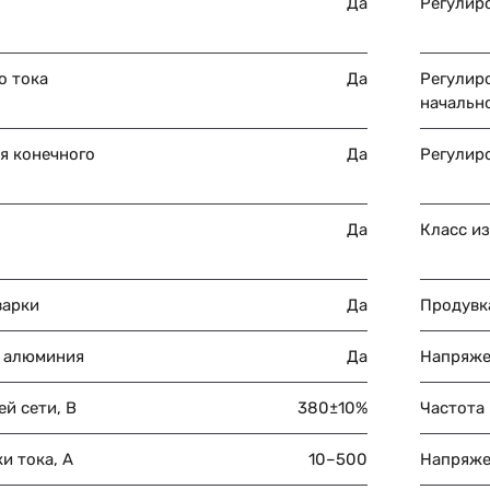
ы
Да
Регулир
о тока
Да
Регулир
начально
я конечного
Да
Регулир
Да
Класс и
варки
Да
Продувка
 алюминия
Да
Напряже
й сети, В
380±10%
Частота 
и тока, А
10–500
Напряже