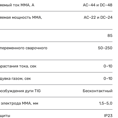
яемый ток MMA, А
AC–44 и DC–48
яемая мощность ММА,
AC–22 и DC–24
85
 переменного сварочного
50–250
растания тока, сек
0–10
увка газом, сек
0–10
возбуждения дуги TIG
Бесконтактный
 электрода MMA, мм
1,5–5,0
ащиты
IP23