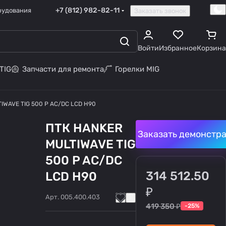
+7 (812) 982-82-11
рудования
Заказать звонок
Войти
Избранное
Корзина
TIG
Запчасти для ремонта
Горелки MIG
IWAVE TIG 500 P AC/DC LCD H90
ПТК HANKER
Заказать демонстр
MULTIWAVE TIG
500 P AC/DC
314 512.50
LCD H90
₽
Арт.
005.400.403
419 350 ₽
-25%