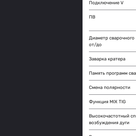
Подключение V
ПВ
Диаметр сварочного
от/до
Заварка кратера
Память программ св
Смена полярности
Функция MIX TIG
Высокочастотный сп
возбуждения дуги