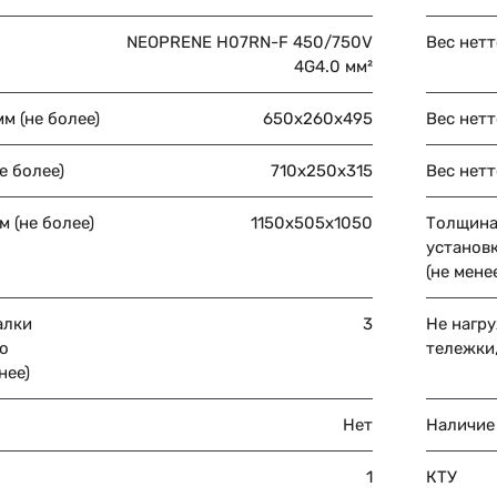
NEOPRENE H07RN-F 450/750V
Вес нетто
4G4.0 мм²
м (не более)
650х260х495
Вес нетт
е более)
710х250х315
Вес нетт
 (не более)
1150х505х1050
Толщина
установк
(не мене
алки
3
Не нагр
о
тележки,
нее)
Нет
Наличие
1
КТУ