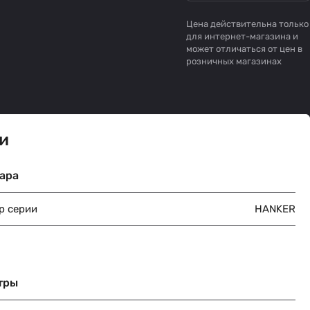
Цена действительна только
для интернет-магазина и
может отличаться от цен в
розничных магазинах
и
ара
р серии
HANKER
тры