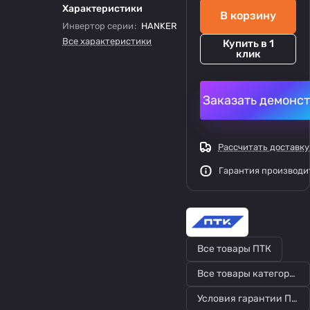
Характеристики
В корзину
Инвертор серии
:
HANKER
Все характеристики
Купить в 1
клик
Заказать демонс
Рассчитать доставку
Гарантия производи
Все товары ПТК
Все товары категории
Условия гарантии ПТК