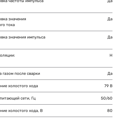
овка частоты импульса
Да
овка значения
Да
го тока
овка значения импульса
Да
золяции:
H
 газом после сварки
Да
ние холостого хода
79 В
питающей сети, Гц
50/60
ние холостого хода, В
80