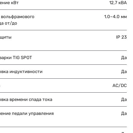
ение кВт
12,7 кВА
 вольфрамового
1.0–4.0 мм
да от/до
ащиты
IP 23
варки TIG SPOT
Да
овка индуктивности
Да
а
AC/DC
вка времени спада тока
Да
ение педали управления
Да