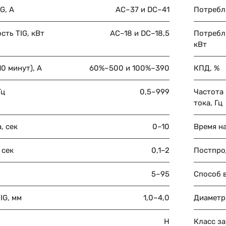
G, А
AC–37 и DC–41
Потребл
ть TIG, кВт
AC–18 и DC–18,5
Потребл
кВт
0 минут), А
60%–500 и 100%–390
КПД, %
Гц
0,5–999
Частота
тока, Гц
, сек
0–10
Время на
 сек
0,1–2
Постпрод
5–95
Способ 
IG, мм
1,0–4,0
Диаметр
H
Класс з