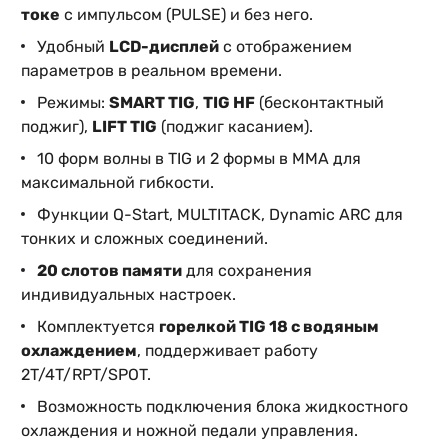
токе
с импульсом (PULSE) и без него.
Удобный
LCD-дисплей
с отображением
параметров в реальном времени.
Режимы:
SMART TIG
,
TIG HF
(бесконтактный
поджиг),
LIFT TIG
(поджиг касанием).
10 форм волны в TIG и 2 формы в MMA для
максимальной гибкости.
Функции Q-Start, MULTITACK, Dynamic ARC для
тонких и сложных соединений.
20 слотов памяти
для сохранения
индивидуальных настроек.
Комплектуется
горелкой TIG 18 с водяным
охлаждением
, поддерживает работу
2T/4T/RPT/SPOT.
Возможность подключения блока жидкостного
охлаждения и ножной педали управления.