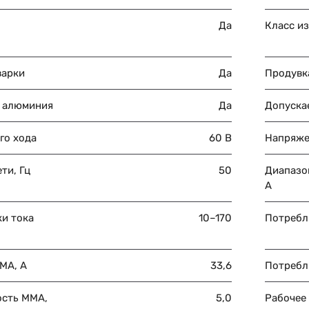
Да
Класс и
варки
Да
Продувка
 алюминия
Да
Допускае
го хода
60 В
Напряже
ти, Гц
50
Диапазон
A
ки тока
10–170
Потребля
MA, А
33,6
Потребл
ость MMA,
5,0
Рабочее 