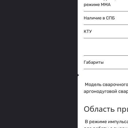
режиме MMA
Наличие в СПБ
КТУ
Габариты
Модель сварочного
аргонодуговой сва
Область п
В режиме импульса