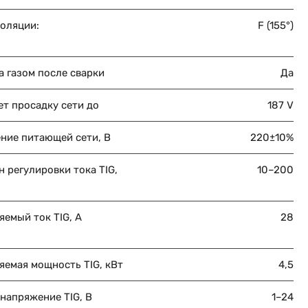
золяции:
F (155°)
 газом после сварки
Да
т просадку сети до
187 V
ние питающей сети, В
220±10%
 регулировки тока TIG,
10–200
емый ток TIG, А
28
яемая мощность TIG, кВт
4,5
напряжение TIG, В
1–24