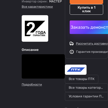
Инвертор серии
:
МАСТЕР
Все характеристики
Купить в 1
клик
Заказать демонс
Рассчитать доставку
Описание
Гарантия производи
Все товары ПТК
Подробности
Все товары категории
Условия гарантии ПТК