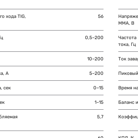
о хода TIG,
56
Напряже
MMA, В
Гц
0,5–200
Частота
тока, Гц
10–200
Ток зава
а, А
5–200
Пиковый
, сек
0–15
Время на
ек
1–15
Баланс и
бляемая
5,7
Коэффиц