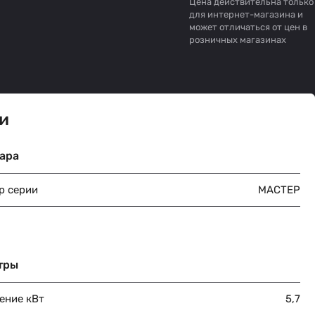
Цена действительна только
для интернет-магазина и
может отличаться от цен в
розничных магазинах
и
ара
р серии
МАСТЕР
тры
ение кВт
5,7