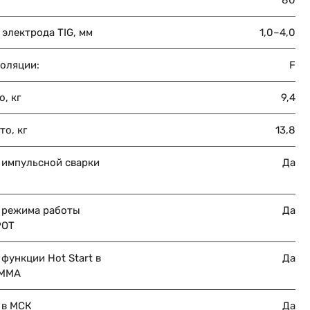
80
электрода TIG, мм
1,0–4,0
золяции:
F
о, кг
9,4
то, кг
13,8
 импульсной сварки
Да
 режима работы
Да
POT
функции Hot Start в
Да
 MMA
 в МСК
Да