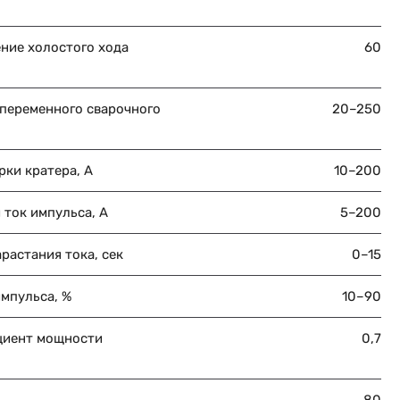
ние холостого хода
60
 переменного сварочного
20–250
рки кратера, А
10–200
 ток импульса, А
5–200
растания тока, сек
0–15
мпульса, %
10–90
иент мощности
0,7