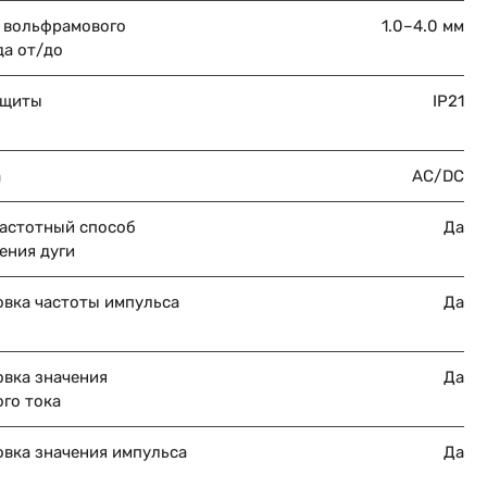
 вольфрамового
1.0–4.0 мм
да от/до
ащиты
IP21
а
AC/DC
астотный способ
Да
ения дуги
овка частоты импульса
Да
овка значения
Да
го тока
овка значения импульса
Да