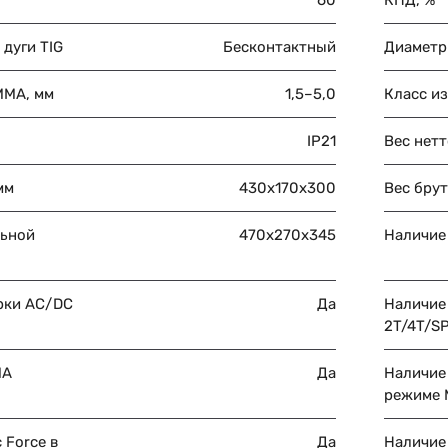
60
КПД, %
дуги TIG
Бесконтактный
Диаметр 
MMA, мм
1,5–5,0
Класс и
IP21
Вес нетт
мм
430х170х300
Вес брут
льной
470х270х345
Наличие
рки AC/DC
Да
Наличие
2T/4T/S
MA
Да
Наличие 
режиме
 Force в
Да
Наличие