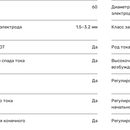
60
Диаметр
электро
 электрода
1.5–3.2 мм
Класс з
POT
Да
Род ток
 спада тока
Да
Высокоч
возбужд
ы
Да
Регулир
о тока
Да
Регулир
начально
я конечного
Да
Регулир