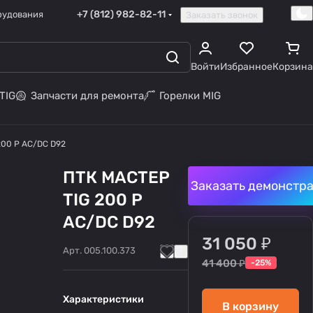
+7 (812) 982-82-11
рудования
Заказать звонок
Войти
Избранное
Корзина
TIG
Запчасти для ремонта
Горелки MIG
200 P AC/DC D92
ПТК МАСТЕР
Заказать демонстр
TIG 200 P
AC/DC D92
31 050 ₽
Арт.
005.100.373
41 400 ₽
-25%
Характеристики
В корзину