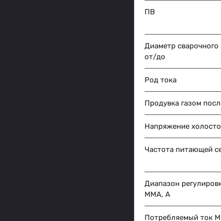
ПВ
Диаметр сварочного
от/до
Род тока
Продувка газом посл
Напряжение холосто
Частота питающей се
Диапазон регулиров
MMA, A
Потребляемый ток M