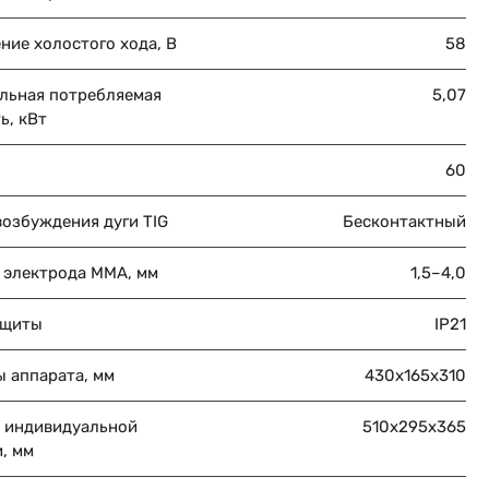
ние холостого хода, В
58
льная потребляемая
5,07
ь, кВт
60
возбуждения дуги TIG
Бесконтактный
 электрода MMA, мм
1,5–4,0
ащиты
IP21
ы аппарата, мм
430х165х310
 индивидуальной
510х295х365
, мм