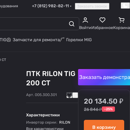
+7 (812) 982-82-11
рудования
Заказать звонок
Войти
Избранное
Корзина
TIG
Запчасти для ремонта
Горелки MIG
0 CT
ПТК RILON TIG
Заказать демонстр
200 CT
Арт.
005.300.301
20 134.50 ₽
26 846 ₽
-25%
Характеристики
Инвертор серии
:
RILON
В корзину
Все характеристики