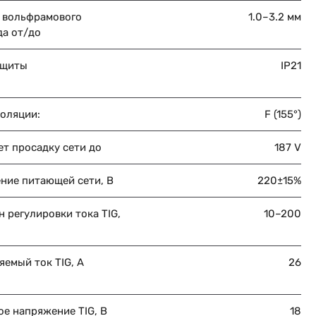
 вольфрамового
1.0–3.2 мм
да от/до
ащиты
IP21
золяции:
F (155°)
т просадку сети до
187 V
ние питающей сети, В
220±15%
 регулировки тока TIG,
10–200
емый ток TIG, A
26
е напряжение TIG, В
18