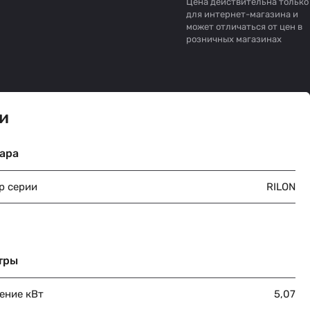
Цена действительна только
для интернет-магазина и
может отличаться от цен в
розничных магазинах
и
ара
р серии
RILON
тры
ение кВт
5,07