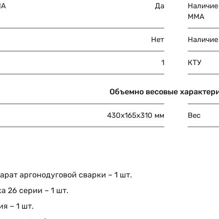
MA
Да
Наличие
ММА
Нет
Наличие
1
КТУ
Объемно весовые характер
430х165х310 мм
Вес
рат аргонодуговой сварки – 1 шт.
а 26 серии – 1 шт.
я – 1 шт.