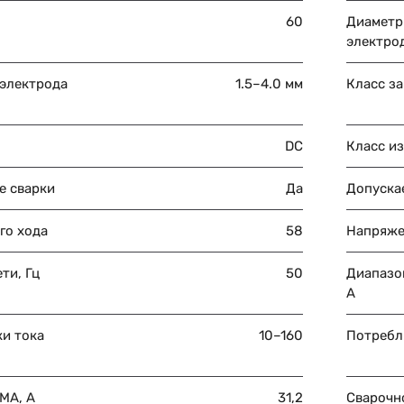
60
Диаметр
электро
 электрода
1.5–4.0 мм
Класс з
DC
Класс и
е сварки
Да
Допускае
го хода
58
Напряже
ти, Гц
50
Диапазон
A
ки тока
10–160
Потребля
MA, A
31,2
Сварочно