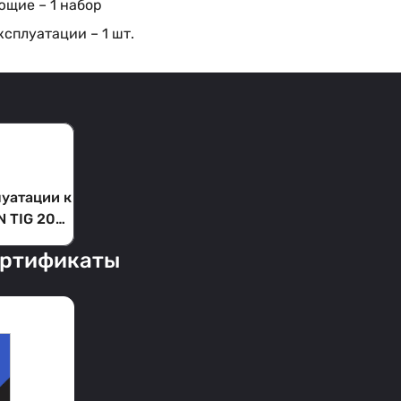
ющие – 1 набор
ксплуатации – 1 шт.
луатации к
N TIG 200
ертификаты