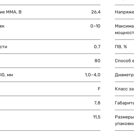
ие MMA, В
26,4
Напряже
ек
0–10
Максима
мощност
сти
0,7
ПВ, %
80
Способ 
IG, мм
1,0–4,0
Диаметр
F
Класс з
7,8
Габарит
11,5
Размеры
упаковки