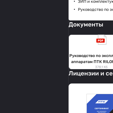
ЗИП и комплекту
Руководство по э
Документы
Руководство по эксп
аппаратам ПТК RILO
378,1 Кб
CT
Лицензии и с