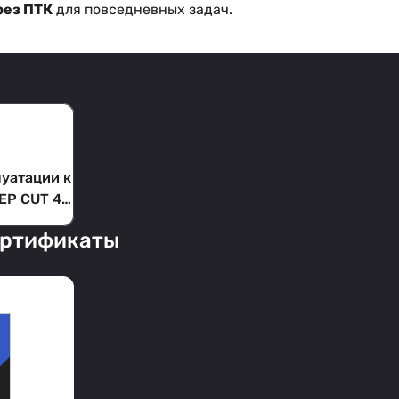
рез ПТК
для повседневных задач.
луатации к
ЕР CUT 40
ертификаты