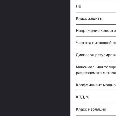
ПВ
Класс защиты
Напряжение холосто
Частота питающей се
Диапазон регулировк
Максимальная толщ
разрезаемого металл
Коэффициент мощно
КПД, %
Класс изоляции