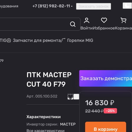
+7 (812) 982-82-11
рудования
Заказать звонок
Войти
Избранное
Корзина
TIG
Запчасти для ремонта
Горелки MIG
79
ПТК МАСТЕР
Заказать демонстр
CUT 40 F79
Арт.
005.100.502
16 830 ₽
22 440 ₽
-25%
Характеристики
Инвертор серии
:
МАСТЕР
В корзину
Все характеристики