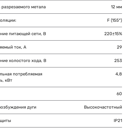
 разрезаемого метала
12 мм
золяции:
F (155°)
ние питающей сети, В
220±15%
яемый ток, А
29
ние холостого хода, В
253
льная потребляемая
4,8
ь, кВт
60
возбуждения дуги
Высокочастотный
ащиты
IP21