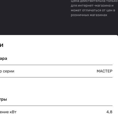
Цена действительна только
для интернет-магазина и
может отличаться от цен в
розничных магазинах
и
ара
р серии
МАСТЕР
тры
ение кВт
4,8