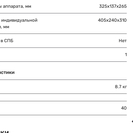
ы аппарата, мм
325х137х265
 индивидуальной
405х240х310
, мм
 в СПБ
Нет
1
истики
8.7 кг
40
вки