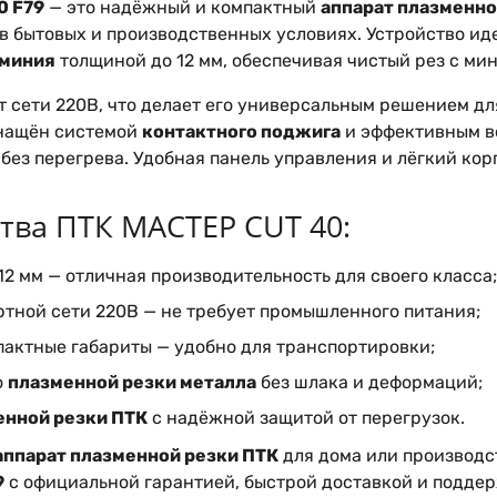
0 F79
— это надёжный и компактный
аппарат плазменно
в бытовых и производственных условиях. Устройство ид
юминия
толщиной до 12 мм, обеспечивая чистый рез с ми
т сети 220В, что делает его универсальным решением дл
нащён системой
контактного поджига
и эффективным в
без перегрева. Удобная панель управления и лёгкий ко
ва ПТК МАСТЕР CUT 40:
12 мм — отличная производительность для своего класса;
ртной сети 220В — не требует промышленного питания;
пактные габариты — удобно для транспортировки;
о
плазменной резки металла
без шлака и деформаций;
енной резки ПТК
с надёжной защитой от перегрузок.
аппарат плазменной резки ПТК
для дома или производс
9
с официальной гарантией, быстрой доставкой и поддер