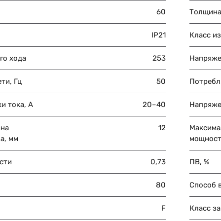
60
Толщина
IP21
Класс и
го хода
253
Напряже
ти, Гц
50
Потребл
и тока, А
20–40
Напряже
ина
12
Максима
а, мм
мощност
сти
0,73
ПВ, %
80
Способ 
F
Класс з