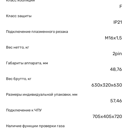
Класс изоляции
F
Класс защиты
IP21
Подключение плазменного резака
M16х1,5
Вес нетто, кг
2pin
Габариты аппарата, мм
48,76
Вес брутто, кг
630х320х630
Размеры индивидуальной упаковки, мм
57,46
Подключение к ЧПУ
705х405х720
Наличие функции проверки газа