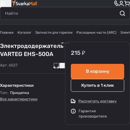
Главная
Каталог
Запчасти для горелок
Расходные части (ARC)
Элек
Электрододержатель
215 ₽
VARTEG EHS-500A
Арт.
6527
В корзину
Купить в 1 клик
Характеристики
Тип
:
Прищепка
Все характеристики
Рассчитать доставку
Гарантия
производителя