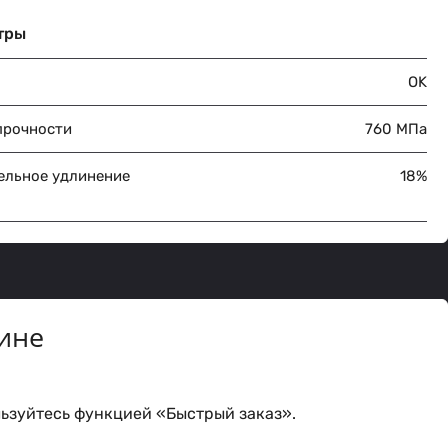
тры
OK
прочности
760 МПа
ельное удлинение
18%
ине
ьзуйтесь функцией «Быстрый заказ».