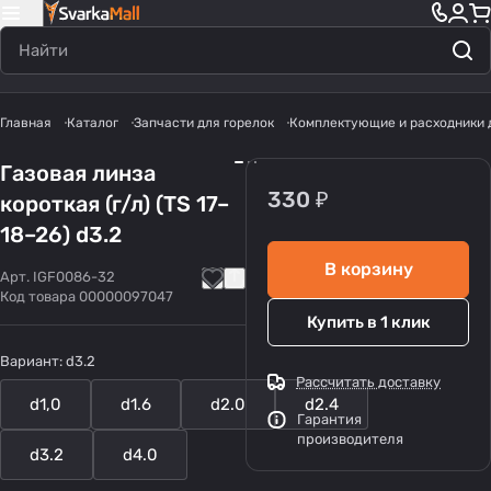
Главная
Каталог
Запчасти для горелок
Комплектующие и расходники 
Газовая линза
330 ₽
короткая (г/л) (TS 17–
18–26) d3.2
В корзину
Арт.
IGF0086-32
Код товара
00000097047
Купить в 1 клик
Вариант:
d3.2
Рассчитать доставку
d1,0
d1.6
d2.0
d2.4
Гарантия
производителя
d3.2
d4.0