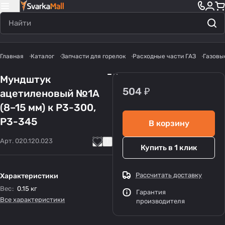
Главная
Каталог
Запчасти для горелок
Расходные части ГАЗ
Газовы
Мундштук
504 ₽
ацетиленовый №1А
(8–15 мм) к Р3-300,
Р3-345
В корзину
Арт.
020.120.023
Купить в 1 клик
Рассчитать доставку
Характеристики
Вес
:
0.15 кг
Гарантия
Все характеристики
производителя