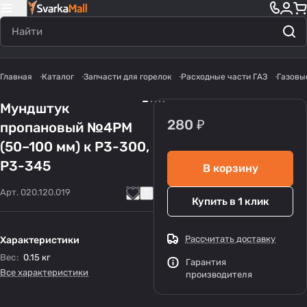
Главная
Каталог
Запчасти для горелок
Расходные части ГАЗ
Газовы
Мундштук
280 ₽
пропановый №4PM
(50–100 мм) к Р3-300,
Р3-345
В корзину
Арт.
020.120.019
Купить в 1 клик
Рассчитать доставку
Характеристики
Вес
:
0.15 кг
Гарантия
Все характеристики
производителя