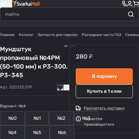
Главная
Каталог
Запчасти для горелок
Расходные части ГАЗ
Газовы
Мундштук
280 ₽
пропановый №4PM
(50–100 мм) к Р3-300,
Р3-345
В корзину
Арт.
020.120.019
Купить в 1 клик
Вариант:
№4
Рассчитать доставку
№0
№1
№2
№3
Гарантия
производителя
№4
№5
№6