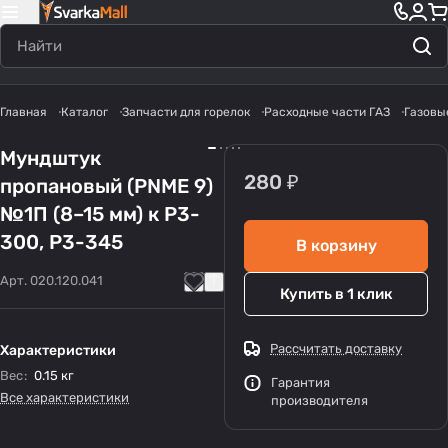
Главная
Каталог
Запчасти для горелок
Расходные части ГАЗ
Газовы
Мундштук
280 ₽
пропановый (PNME 9)
№1П (8–15 мм) к Р3-
300, Р3-345
В корзину
Арт.
020.120.041
Купить в 1 клик
Рассчитать доставку
Характеристики
Вес
:
0.15 кг
Гарантия
Все характеристики
производителя