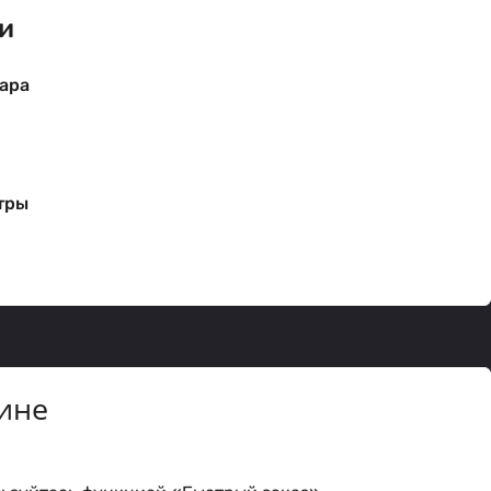
и
ара
тры
ине