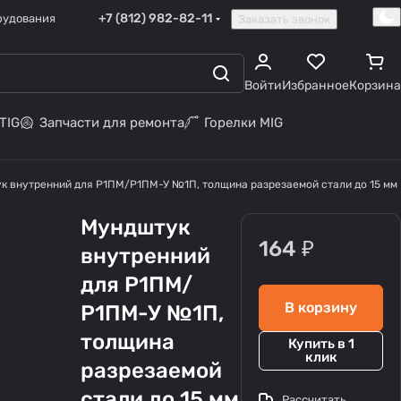
+7 (812) 982-82-11
рудования
Заказать звонок
Войти
Избранное
Корзина
TIG
Запчасти для ремонта
Горелки MIG
к внутренний для Р1ПМ/Р1ПМ-У №1П, толщина разрезаемой стали до 15 мм
Мундштук
164 ₽
внутренний
для Р1ПМ/
В корзину
Р1ПМ-У №1П,
толщина
Купить в 1
клик
разрезаемой
стали до 15 мм
Рассчитать