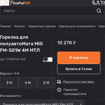
Главная
Каталог
Сварочные горелки
Горелки для полуавтомата
Горе
Горелка для
10 278 ₽
полуавтоМата MIG
FM-501W 4М МТЛ
В корзину
Арт.
FM501W-40E
Купить в 1 клик
Вариант:
4 M
Рассчитать доставку
3 M
4 M
5 M
Гарантия
производителя
Все варианты:
Горелка для полуавтоМата MIG FM-501W 4М МТЛ