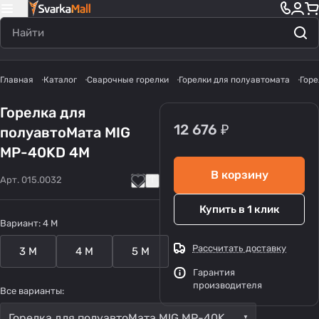
Главная
Каталог
Сварочные горелки
Горелки для полуавтомата
Горе
Горелка для
12 676 ₽
полуавтоМата MIG
MP-40KD 4М
В корзину
Арт.
015.0032
Купить в 1 клик
Вариант:
4 M
Рассчитать доставку
3 M
4 M
5 M
Гарантия
производителя
Все варианты:
Горелка для полуавтоМата MIG MP-40KD 4М