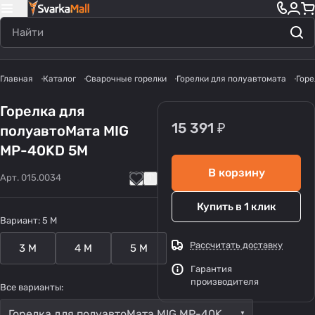
Главная
Каталог
Сварочные горелки
Горелки для полуавтомата
Горе
Горелка для
15 391 ₽
полуавтоМата MIG
MP-40KD 5М
В корзину
Арт.
015.0034
Купить в 1 клик
Вариант:
5 M
Рассчитать доставку
3 M
4 M
5 M
Гарантия
производителя
Все варианты:
Горелка для полуавтоМата MIG MP-40KD 5М