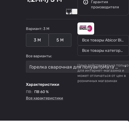
Гарантия
производителя
Вариант:
3 М
3 М
5 М
Все товары Abicor Binzel
Все товары категории
Все варианты:
Цена действительна только
Горелка сварочная для полуавтоМата Abicor Binzel MB 24 KD GRIP (250А, ф0,8-1,2ММ) 3 М
для интернет-магазина и
может отличаться от цен в
розничных магазинах
Характеристики
ПВ
:
ПВ 60 %
Все характеристики