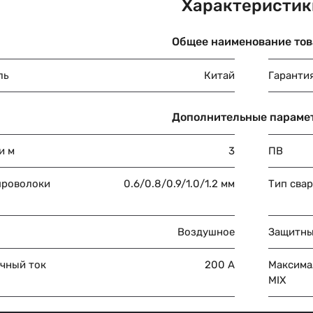
Характеристик
Общее наименование тов
ль
Китай
Гаранти
Дополнительные параме
и м
3
ПВ
проволоки
0.6/0.8/0.9/1.0/1.2 мм
Тип сва
Воздушное
Защитны
чный ток
200 А
Максима
MIX