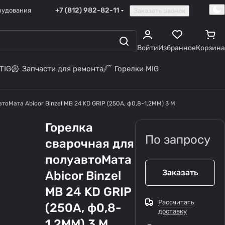
+7 (812) 982-82-11
рудования
Заказать звонок
Войти
Избранное
Корзина
TIG
Запчасти для ремонта
Горелки MIG
тоМата Abicor Binzel MB 24 KD GRIP (250А, ф0,8-1,2ММ) 3 М
Горелка
По запросу
сварочная для
полуавтоМата
Заказать
Abicor Binzel
MB 24 KD GRIP
Рассчитать
(250А, ф0,8-
доставку
1,2ММ) 3 М