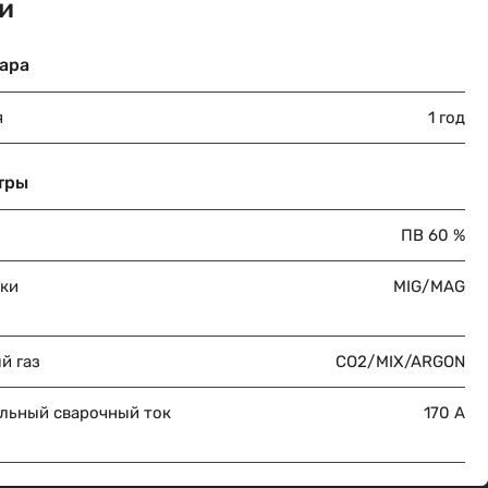
и
ара
я
1 год
тры
ПВ 60 %
рки
MIG/MAG
й газ
CO2/MIX/ARGON
льный сварочный ток
170 А