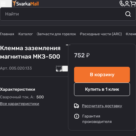
Главная
Каталог
Запчасти для горелок
Расходные части (ARC)
Клем
Клемма заземления
752 ₽
магнитная МКЗ-500
Арт.
005.020.133
В корзину
Купить в 1 клик
Характеристики
Сварочный ток, А
:
500
Все характеристики
Рассчитать доставку
Гарантия
производителя