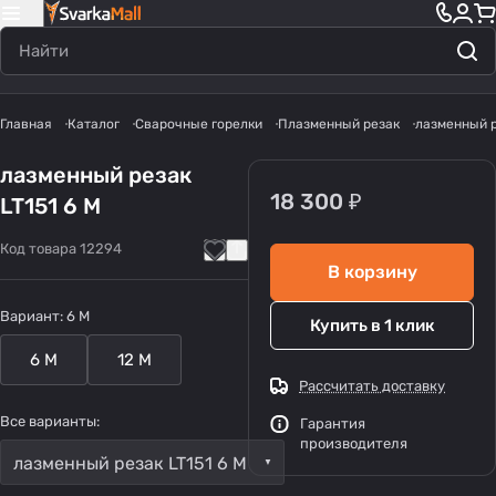
Главная
Каталог
Сварочные горелки
Плазменный резак
лазменный р
лазменный резак
18 300 ₽
LT151 6 М
Код товара
12294
В корзину
Вариант:
6 М
Купить в 1 клик
6 М
12 М
Рассчитать доставку
Все варианты:
Гарантия
производителя
лазменный резак LT151 6 М