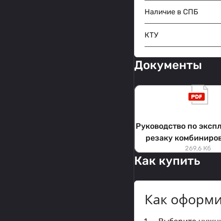
Наличие в СПБ
КТУ
Документы
Руководство по эксп
резаку комбиниро
269,6 Кб
Р3П/3А
Как купить
Как оформи