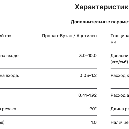
Характеристик
Дополнительные параме
й газ
Пропан-Бутан / Ацетилен
Толщина
мм
на входе,
3,0–10,0
Давлени
(кгс/см²)
на входе,
0,03–1,2
Расход к
0,41–1,92
Расход а
и резака
90°
Длина ре
ее)
1,0
Наличие