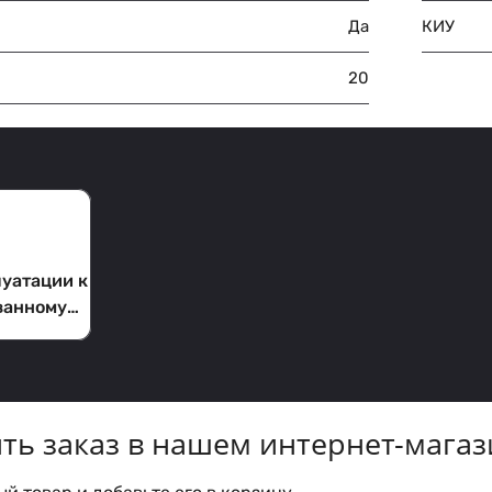
Да
КИУ
20
луатации к
ванному
ть заказ в нашем интернет-магаз