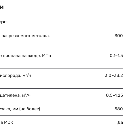
и
тры
 разрезаемого металла,
300
е пропана на входе, МПа
0,1–1,5
ислорода, м³/ч
3,0–33,2
цетилена, м³/ч
0,5–1,25
зака, мм (не более)
580
 в МСК
Да