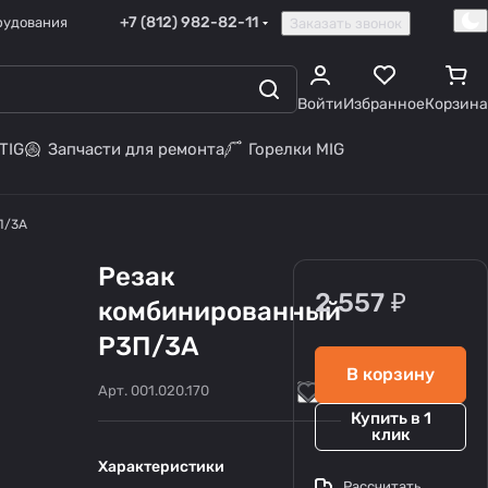
+7 (812) 982-82-11
рудования
Заказать звонок
Войти
Избранное
Корзина
TIG
Запчасти для ремонта
Горелки MIG
П/3А
Резак
2 557 ₽
комбинированный
Р3П/3А
В корзину
Арт.
001.020.170
Купить в 1
клик
Характеристики
Рассчитать