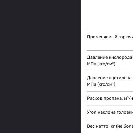
Применяемый горючи
Давление кислорода 
МПа (кгс/см²)
Давление ацетилена 
МПа (кгс/см²)
Расход пропана, м³/ч
Угол наклона головк
Вес нетто, кг (не бол