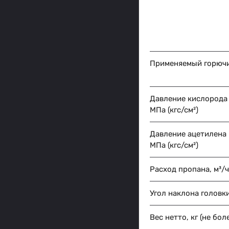
Применяемый горючи
Давление кислорода 
МПа (кгс/см²)
Давление ацетилена 
МПа (кгс/см²)
Расход пропана, м³/ч
Угол наклона головк
Вес нетто, кг (не бол