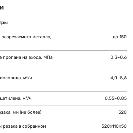
и
тры
 разрезаемого металла,
до 150
е пропана на входе, МПа
0,3–0,6
ислорода, м³/ч
4,0–8,6
цетилена, м³/ч
0,55–0,85
зака, мм (не более)
520
ы резака в собранном
520х110х50