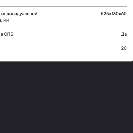
 индивидуальной
525х130х60
, мм
 в СПБ
Да
20