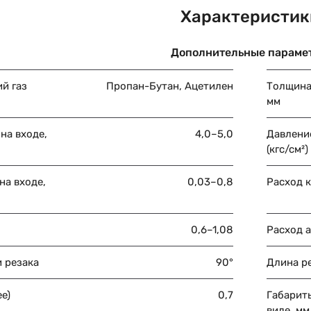
Характеристик
Дополнительные параме
й газ
Пропан-Бутан, Ацетилен
Толщина
мм
на входе,
4,0–5,0
Давлени
(кгс/см²)
на входе,
0,03–0,8
Расход к
0,6–1,08
Расход а
и резака
90°
Длина ре
ее)
0,7
Габарит
виде, мм