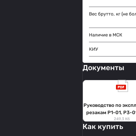
Вес брутто, кг (не бо
Наличие в МСК
КИУ
Документы
Руководство по эксп
резакам Р1-01, Р3-01
249,3 Кб
Р3-01К
Как купить