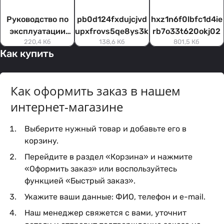
Руководство по
pb0d124fxdujcjvd
hxz1n6f0lbfc1d4ie
эксплуатации
upxfrovs5qe8ys3k
rb7o33t620okj02
220,4 Кб
138,6 Кб
801,5 Кб
Master S 500
Как купить
Как оформить заказ в нашем
интернет-магазине
Выберите нужный товар и добавьте его в
корзину.
Перейдите в раздел «Корзина» и нажмите
«Оформить заказ» или воспользуйтесь
функцией «Быстрый заказ».
Укажите ваши данные: ФИО, телефон и e-mail.
Наш менеджер свяжется с вами, уточнит