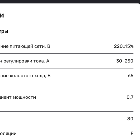
и
тры
ние питающей сети, В
220±15%
 регулировки тока, А
30–250
ние холостого хода, В
65
иент мощности
0,7
80
золяции
F