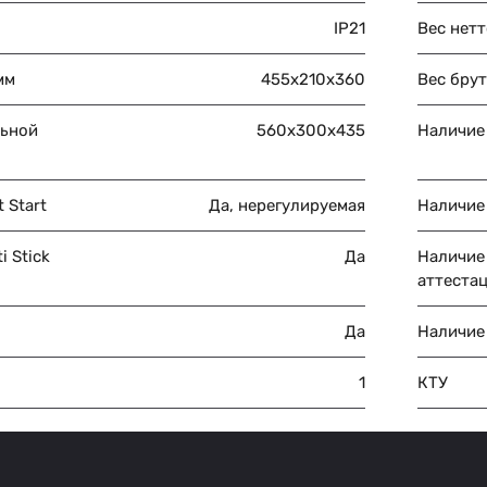
IP21
Вес нетт
мм
455х210х360
Вес брут
льной
560х300х435
Наличие
 Start
Да, нерегулируемая
Наличие
 Stick
Да
Наличие
аттеста
Да
Наличие
1
КТУ