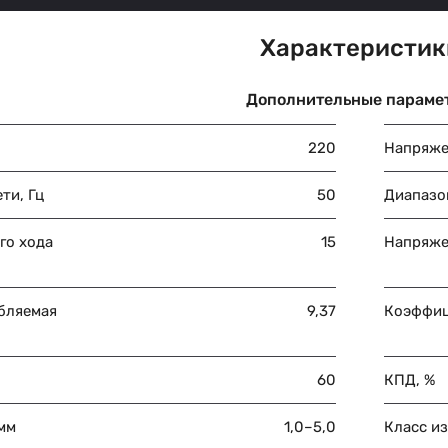
Характеристик
Дополнительные параме
220
Напряже
ти, Гц
50
Диапазон
го хода
15
Напряже
бляемая
9,37
Коэффиц
60
КПД, %
мм
1,0–5,0
Класс и