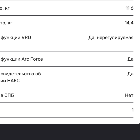
о, кг
11,6
то, кг
14,4
 функции VRD
Да, нерегулируемая
 функции Arc Force
Да
 свидетельства об
Да
ции НАКС
 в СПБ
Нет
1