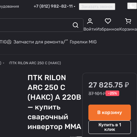
+7 (812) 982-82-11
рудования
Заказать звонок
Войти
Избранное
Корзина
TIG
Запчасти для ремонта
Горелки MIG
)
ПТК RILON ARC 250 C (НАКС)
ПТК RILON
27 825.75 ₽
ARC 250 C
37 101 ₽
-25%
(НАКС) А 220В
— купить
В корзину
сварочный
Купить в 1
инвертор MMA
клик