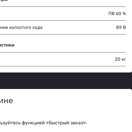
ПВ 60 %
ние холостого хода
89 В
истики
20 кг
ине
ьзуйтесь функцией «Быстрый заказ».