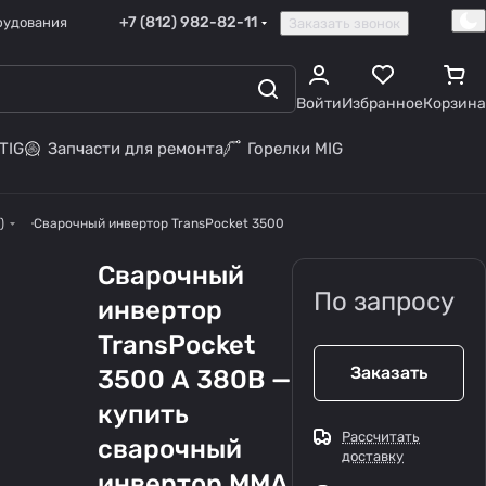
+7 (812) 982-82-11
рудования
Заказать звонок
Войти
Избранное
Корзина
TIG
Запчасти для ремонта
Горелки MIG
)
Сварочный инвертор TransPocket 3500
Сварочный
По запросу
инвертор
TransPocket
Заказать
3500 А 380В —
купить
Рассчитать
сварочный
доставку
инвертор MMA