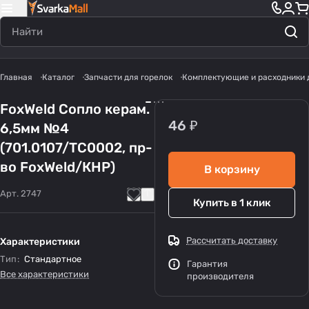
Главная
Каталог
Запчасти для горелок
Комплектующие и расходники 
FoxWeld Cопло керам.
46 ₽
6,5мм №4
(701.0107/TC0002, пр-
во FoxWeld/КНР)
В корзину
Арт.
2747
Купить в 1 клик
Рассчитать доставку
Характеристики
Тип
:
Стандартное
Гарантия
Все характеристики
производителя