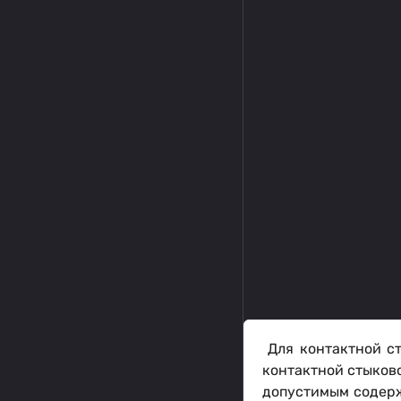
Для контактной ст
контактной стыково
допустимым содерж