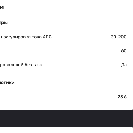
и
тры
н регулировки тока ARC
30-200
60
роволокой без газа
Да
истики
23.6