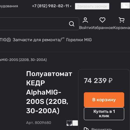
+7 (812) 982-82-11
рудования
Заказать звонок
Войти
Избранное
Корзина
TIG
Запчасти для ремонта
Горелки MIG
aMIG-200S (220В, 30-200А)
Полуавтомат
74 239 ₽
КЕДР
AlphaMIG-
В корзину
200S (220В,
30-200А)
Купить в 1
клик
Арт.
8009680
Рассчитать