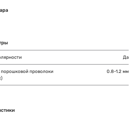
ара
тры
олярности
Да
 порошковой проволоки
0.8-1.2 мм
)
истики