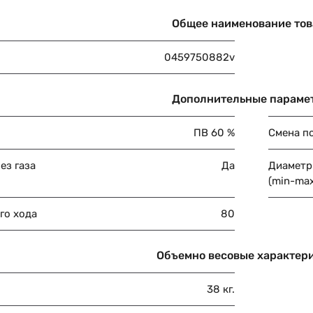
Общее наименование тов
0459750882v
Дополнительные параме
ПВ 60 %
Смена п
ез газа
Да
Диаметр
(min-max
го хода
80
Объемно весовые характер
38 кг.