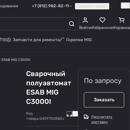
+7 (812) 982-82-11
рудования
Заказать звонок
Войти
Избранное
Корзина
TIG
Запчасти для ремонта
Горелки MIG
 ESAB MIG C3000I
Сварочный
По запросу
полуавтомат
ESAB MIG
Заказать
C3000I
Код
Рассчитать
товара
0459750882v
доставку