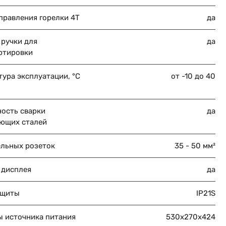
правления горелки 4T
да
 ручки для
да
ртировки
ура эксплуатации, °C
от -10 до 40
ость сварки
да
ющих сталей
ельных розеток
35 - 50 мм²
 дисплея
да
ащиты
IP21S
ы источника питания
530х270х424