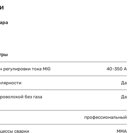
и
ара
тры
н регулировки тока MIG
40-350 A
олярности
Да
роволокой без газа
Да
профессиональный
оцессы сварки
MMA