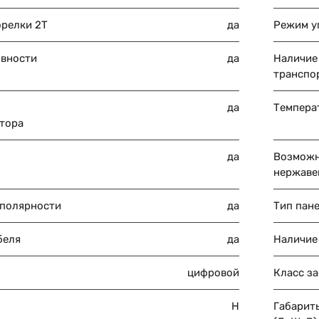
орелки 2Т
да
Режим у
ивности
да
Наличие
транспо
да
Температ
ктора
да
Возможн
нержаве
полярности
да
Тип пан
беля
да
Наличие
цифровой
Класс з
H
Габарит