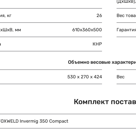
(ДхШхВ)
я, кг
26
Вес това
ДхШхВ, мм
610x360x500
Гарантия
а
КНР
Объемно весовые характер
530 х 270 х 424
Вес
Комплект поста
FOXWELD Invermig 350 Compact