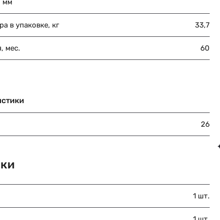
, мм
ра в упаковке, кг
33,7
, мес.
60
истики
26
вки
1 шт.
1 шт.