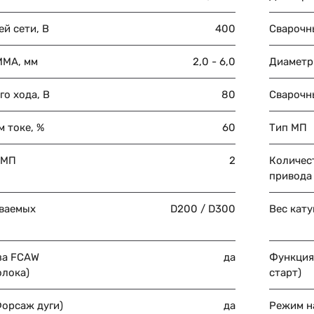
й сети, В
400
Сварочн
MMA, мм
2,0 - 6,0
Диаметр
о хода, В
80
Сварочн
 токе, %
60
Тип МП
 МП
2
Количес
привода
ваемых
D200 / D300
Вес кату
за FCAW
да
Функция 
олока)
старт)
Форсаж дуги)
да
Режим н