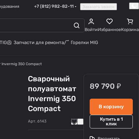
+7 (812) 982-82-11
рудования
Заказать звонок
Войти
Избранное
Корзина
TIG
Запчасти для ремонта
Горелки MIG
 Invermig 350 Compact
Сварочный
89 790 ₽
полуавтомат
Invermig 350
В корзину
Compact
Купить в 1
Арт.
6143
клик
Рассчитать