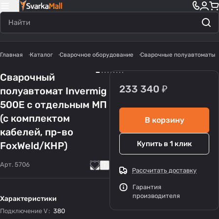
Главная
Каталог
Сварочное оборудование
Сварочные полуавтоматы
Сварочный
233 340 ₽
полуавтомат Invermig
500E с отдельным МП
(с комплектом
В корзину
кабелей, пр-во
Купить в 1 клик
FoxWeld/КНР)
Арт.
5706
Рассчитать доставку
Гарантия
производителя
Характеристики
Подключение V
:
380