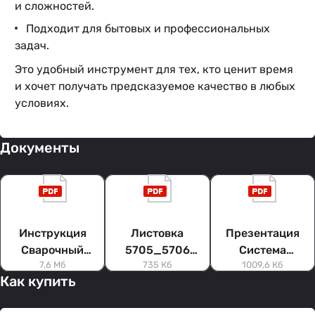
и сложностей.
Подходит для бытовых и профессиональных
задач.
Это удобный инструмент для тех, кто ценит время
и хочет получать предсказуемое качество в любых
условиях.
Документы
Инструкция
Листовка
Презентация
Сварочный
5705_5706
Система
7,6 Мб
735 Кб
1009,6 Кб
полуавтомат
Сварочный
Мониторинга
Как купить
Invermig 500E с
полуавтомат
Предприятия
отдельным МП
Invermig
Foxweld WECO