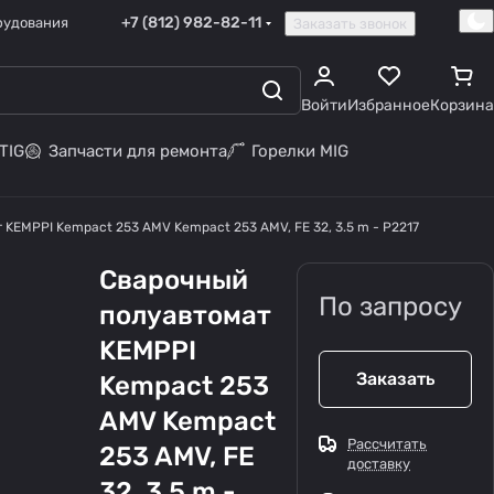
+7 (812) 982-82-11
рудования
Заказать звонок
Войти
Избранное
Корзина
TIG
Запчасти для ремонта
Горелки MIG
KEMPPI Kempact 253 AMV Kempact 253 AMV, FE 32, 3.5 m - P2217
Сварочный
По запросу
полуавтомат
KEMPPI
Заказать
Kempact 253
AMV Kempact
Рассчитать
253 AMV, FE
доставку
32, 3.5 m -