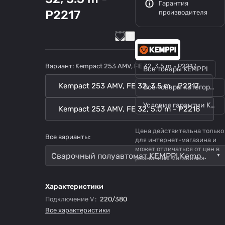
Гарантия
P2217
производителя
Вариант:
Kempact 253 AMV, FE 32, 3.5 m - P2217
Все товары KEMPPI
Kempact 253 AMV, FE 32, 3.5 m - P2217
Все товары категории
Условия гарантии KEMPPI
Kempact 253 AMV, FE 32, 5.0 m - P2218
Цена действительна только
Все варианты:
для интернет-магазина и
может отличаться от цен в
Сварочный полуавтомат KEMPPI Kempact 253 AMV Kempact 253 AMV, FE 32, 3.5 m - P2217
розничных магазинах
Характеристики
Подключение V
:
220/380
Все характеристики