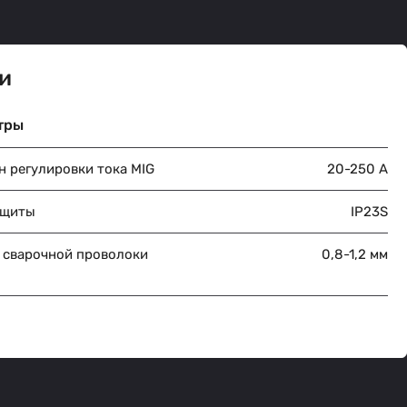
и
тры
н регулировки тока MIG
20-250 A
ащиты
IP23S
 сварочной проволоки
0,8-1,2 мм