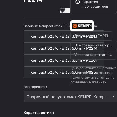
Гарантия
производителя
Вариант:
Kempact 323A, FE 32, 5.0 m - P2214
Все товары KEMPPI
Kempact 323A, FE 32, 3.5 m - P2213
Все товары категории
Kempact 323A, FE 32, 5.0 m - P2214
Условия гарантии KEMPPI
Kempact 323A, FE 35, 3.5 m - P2261
Цена действительна только
Kempact 323A, FE 35, 5.0 m - P2256
для интернет-магазина и
может отличаться от цен в
розничных магазинах
Все варианты:
Сварочный полуавтомат KEMPPI Kempact 323A Kempact 323A, FE 32, 5.0 m - P2214
Характеристики