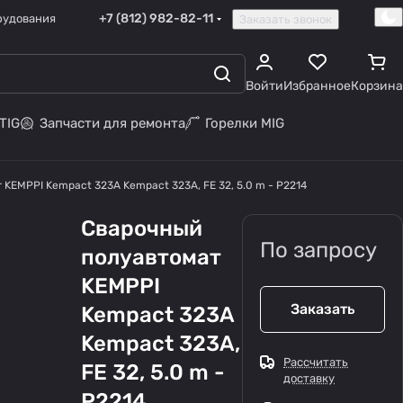
+7 (812) 982-82-11
рудования
Заказать звонок
Войти
Избранное
Корзина
TIG
Запчасти для ремонта
Горелки MIG
KEMPPI Kempact 323A Kempact 323A, FE 32, 5.0 m - P2214
Сварочный
По запросу
полуавтомат
KEMPPI
Заказать
Kempact 323A
Kempact 323A,
Рассчитать
FE 32, 5.0 m -
доставку
P2214