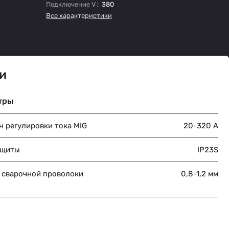
Подключение V
:
380
Все характеристики
и
тры
н регулировки тока MIG
20-320 A
ащиты
IP23S
 сварочной проволоки
0,8-1,2 мм