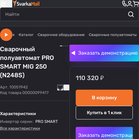
Главная
Каталог
Сварочное оборудование
Сварочные полуавтоматы
Сварочный
Заказать демонстрацию
полуавтомат PRO
SMART MIG 250
(N248S)
110 320 ₽
Арт.
10051942
Код товара
00000099417
В корзину
Купить в 1 клик
Характеристики
Инвертор серии
:
PRO SMART
Все характеристики
Заказать демонстрацию