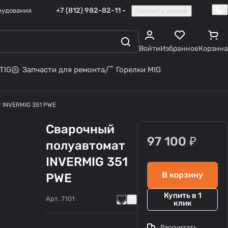
+7 (812) 982-82-11
рудования
Заказать звонок
Войти
Избранное
Корзина
TIG
Запчасти для ремонта
Горелки MIG
 INVERMIG 351 PWE
Сварочный
97 100 ₽
полуавтомат
INVERMIG 351
В корзину
PWE
Купить в 1
Арт.
7101
клик
Рассчитать