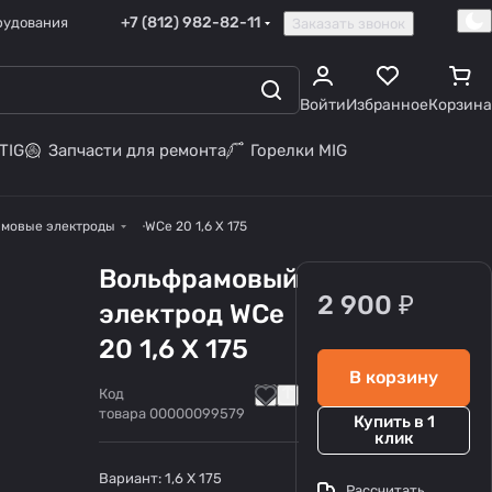
+7 (812) 982-82-11
рудования
Заказать звонок
Войти
Избранное
Корзина
TIG
Запчасти для ремонта
Горелки MIG
мовые электроды
WCe 20 1,6 Х 175
Вольфрамовый
2 900 ₽
электрод WCe
20 1,6 Х 175
В корзину
Код
товара
00000099579
Купить в 1
клик
Вариант:
1,6 Х 175
Рассчитать