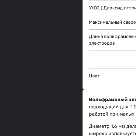
YtO2 ( Диоксид иттр
Максимальный сваро
Длина вольфрамовы
электродов
Цвет
Вольфрамовый эле
подходящий для TIG
работой при малых 
Диаметр 1.6 мм дел
широко используетс