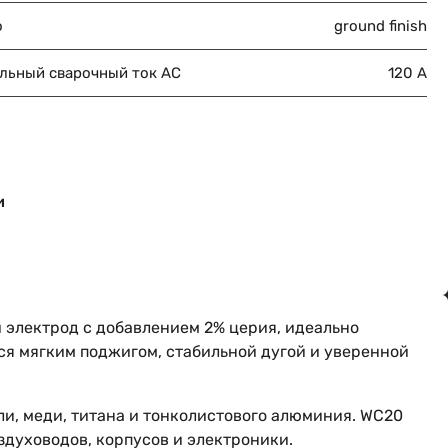
о
ground finish
льный сварочный ток AC
120 А
и
 электрод с добавлением 2% церия, идеально
ся мягким поджигом, стабильной дугой и уверенной
и, меди, титана и тонколистового алюминия. WC20
здуховодов, корпусов и электроники.