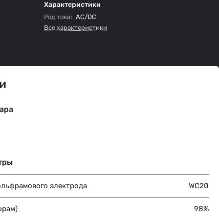
Характеристики
Род тока
:
AC/DC
Все характеристики
и
ара
тры
ольфрамового электрода
WC20
фрам)
98%