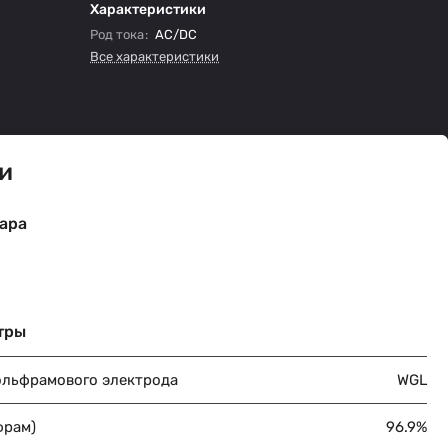
Характеристики
Род тока
:
AC/DC
Все характеристики
и
ара
тры
ольфрамового электрода
WGL
фрам)
96.9%