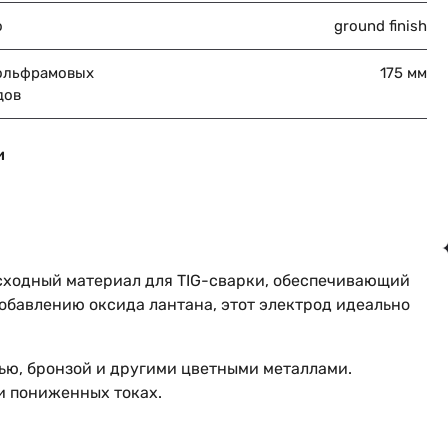
о
ground finish
ольфрамовых
175 мм
дов
и
ходный материал для TIG-сварки, обеспечивающий
добавлению оксида лантана, этот электрод идеально
ью, бронзой и другими цветными металлами.
и пониженных токах.