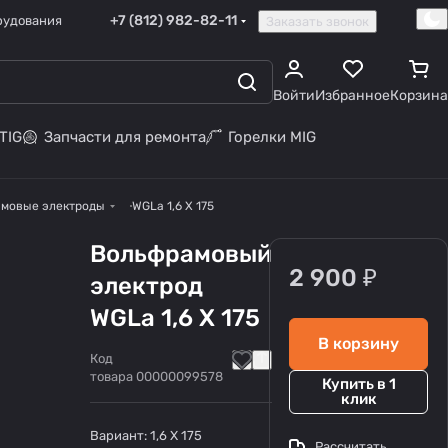
+7 (812) 982-82-11
рудования
Заказать звонок
Войти
Избранное
Корзина
TIG
Запчасти для ремонта
Горелки MIG
мовые электроды
WGLa 1,6 Х 175
Вольфрамовый
2 900 ₽
электрод
WGLa 1,6 Х 175
В корзину
Код
товара
00000099578
Купить в 1
клик
Вариант:
1,6 Х 175
Рассчитать