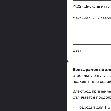
YtO2 ( Диоксид иттр
Максимальный сваро
Цвет
Вольфрамовый эле
стабильную дугу, л
подходит для сварк
Электрод применяе
Отличается продол
Подходит для TIG