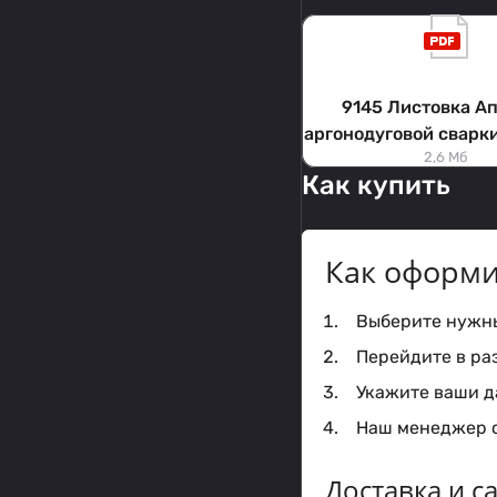
9145 Листовка А
аргонодуговой сварк
2,6 Мб
233 DC PULSE 
Как купить
Как оформи
Выберите нужный
Перейдите в ра
Укажите ваши да
Наш менеджер с
Доставка и 