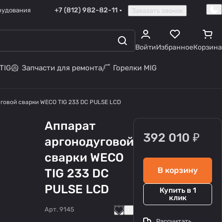
+7 (812) 982-82-11
рудования
Заказать звонок
Войти
Избранное
Корзина
TIG
Запчасти для ремонта
Горелки MIG
говой сварки WECO TIG 233 DC PULSE LCD
Аппарат
392 010 ₽
аргонодуговой
сварки WECO
В корзину
TIG 233 DC
PULSE LCD
Купить в 1
клик
Арт.
9145
Рассчитать