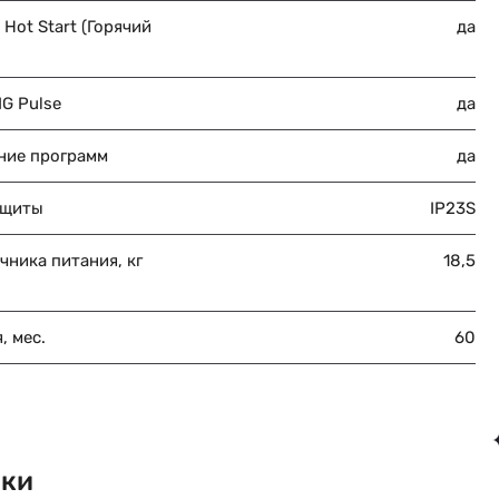
Hot Start (Горячий
да
G Pulse
да
ние программ
да
ащиты
IP23S
чника питания, кг
18,5
, мес.
60
вки