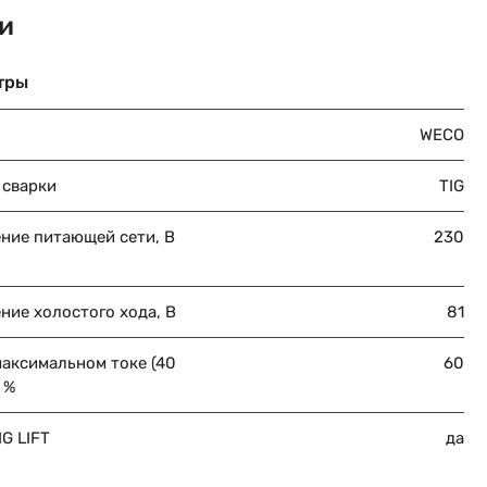
и
тры
WECO
 сварки
TIG
ние питающей сети, В
230
ние холостого хода, В
81
максимальном токе (40
60
 %
G LIFT
да