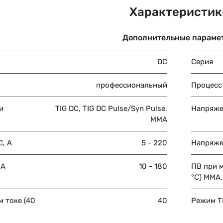
Характеристик
Дополнительные параме
DC
Серия
профессиональный
Процесс
и
TIG DC, TIG DC Pulse/Syn Pulse,
Напряже
MMA
C, А
5 - 220
Напряже
 А
10 - 180
ПВ при 
°C) ММА,
 токе (40
40
Режим TI