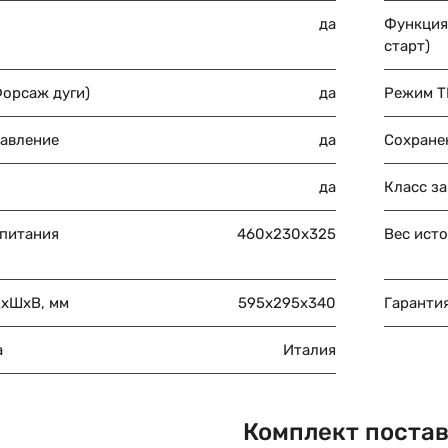
да
Функция 
старт)
Форсаж дуги)
да
Режим TI
равление
да
Сохране
да
Класс з
 питания
460х230х325
Вес исто
ДхШхВ, мм
595x295x340
Гарантия
а
Италия
Комплект поста