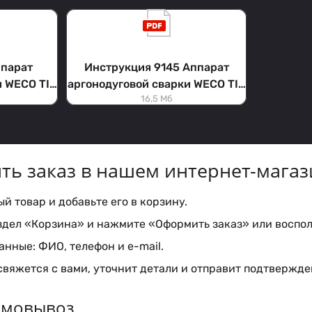
ппарат
Инструкция 9145 Аппарат
и WECO TIG
аргонодуговой сварки WECO TIG
16,5 Мб
LCD
233 DC PULSE LCD
ть заказ в нашем интернет-магаз
 товар и добавьте его в корзину.
здел «Корзина» и нажмите «Оформить заказ» или воспол
нные: ФИО, телефон и e-mail.
вяжется с вами, уточнит детали и отправит подтвержден
самовывоз