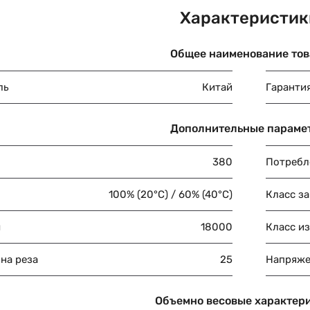
Характеристик
Общее наименование тов
ль
Китай
Гаранти
Дополнительные параме
380
Потребл
100% (20°С) / 60% (40°С)
Класс з
ч
18000
Класс и
на реза
25
Напряже
Объемно весовые характер