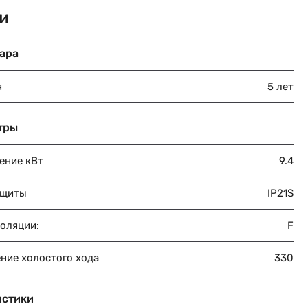
и
ара
я
5 лет
тры
ение кВт
9.4
ащиты
IP21S
золяции:
F
ние холостого хода
330
истики