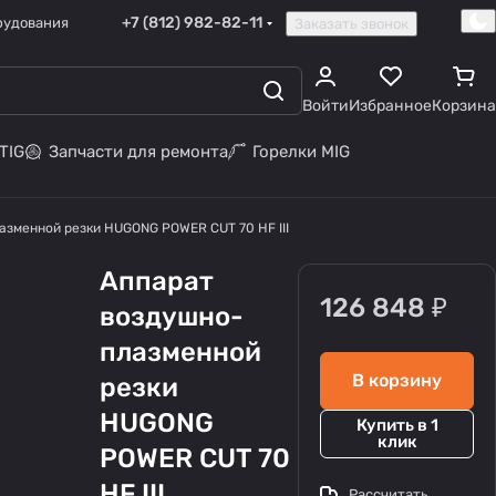
+7 (812) 982-82-11
рудования
Заказать звонок
Войти
Избранное
Корзина
TIG
Запчасти для ремонта
Горелки MIG
азменной резки HUGONG POWER CUT 70 HF III
Аппарат
126 848 ₽
воздушно-
плазменной
В корзину
резки
HUGONG
Купить в 1
клик
POWER CUT 70
HF III
Рассчитать