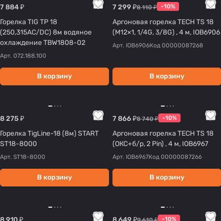
7 884 ₽
7 299 ₽
-10%
8 110 ₽
Горелка TIG TP 18
Аргоновая горелка TECH TS 18
(250,315AC/DC) 8м водяное
(M12×1, 1/4G, 3/8G) , 4 м, IOB6906
охлаждение TBW1808-02
Арт.
IOB6906
Код
00000087268
Арт.
072.188.100
В корзину
В корзину
8 275 ₽
7 866 ₽
-10%
8 740 ₽
Горелка TigLine-18 (8м) START
Аргоновая горелка TECH TS 18
ST18-8000
(ОКС+б/р, 2 Pin) , 4 м, IOB6967
Арт.
ST18-8000
Арт.
IOB6967
Код
00000087266
В корзину
В корзину
8 910 ₽
8 649 ₽
-10%
9 610 ₽