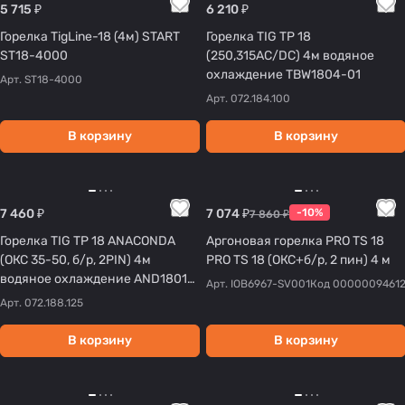
5 715 ₽
6 210 ₽
Горелка TigLine-18 (4м) START
Горелка TIG TP 18
ST18-4000
(250,315AC/DC) 4м водяное
охлаждение TBW1804-01
Арт.
ST18-4000
Арт.
072.184.100
В корзину
В корзину
7 460 ₽
7 074 ₽
-10%
7 860 ₽
Горелка TIG TP 18 ANACONDA
Аргоновая горелка PRO TS 18
(ОКС 35-50, б/р, 2PIN) 4м
PRO TS 18 (ОКС+б/р, 2 пин) 4 м
водяное охлаждение AND1801-
Арт.
IOB6967-SV001
Код
0000009461
04
Арт.
072.188.125
В корзину
В корзину