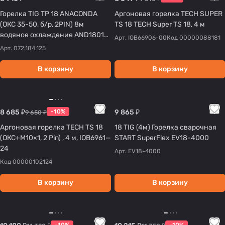
Горелка TIG TP 18 ANACONDA
Аргоновая горелка TECH SUPER
(ОКС 35-50, б/р, 2PIN) 8м
TS 18 TECH Super TS 18, 4 м
водяное охлаждение AND1801-
Арт.
IOB66906-00
Код
00000088181
08
Арт.
072.184.125
В корзину
В корзину
8 685 ₽
-10%
9 865 ₽
9 650 ₽
Аргоновая горелка TECH TS 18
18 TIG (4м) Горелка сварочная
(ОКС+М10×1, 2 Pin) , 4 м, IOB6961—
START SuperFlex EV18-4000
24
Арт.
EV18-4000
Код
00000102124
В корзину
В корзину