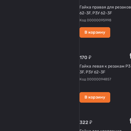
Гайка правая для резаков
62-3F, Р3У 62-3F
Код
00000095998
В корзину
170 ₽
Гайка левая к резакам Р3
3F, Р3У 62-3F
Код
00000094857
В корзину
322 ₽