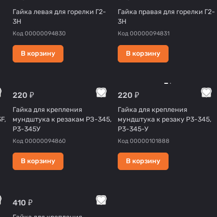
Гайка левая для горелки Г2-
Гайка правая для горелки Г2-
3Н
3Н
Код
00000094830
Код
00000094831
В корзину
В корзину
220 ₽
220 ₽
Гайка для крепления
Гайка для крепления
F,
мундштука к резакам РЗ-345,
мундштука к резаку Р3-345,
Р3-345У
Р3-345-У
Код
00000094860
Код
00000101888
В корзину
В корзину
410 ₽