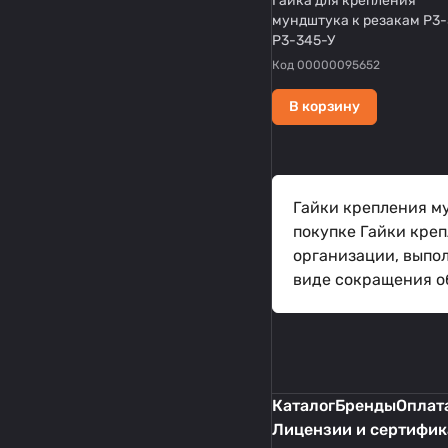
Гайка для крепления
мундштука к резакам Р3-
Р3-345-У
Код
00000095652
В корзину
Гайки крепления м
покупке Гайки кре
организации, выпо
виде сокращения об
Каталог
Бренды
Оплата
Лицензии и сертифи