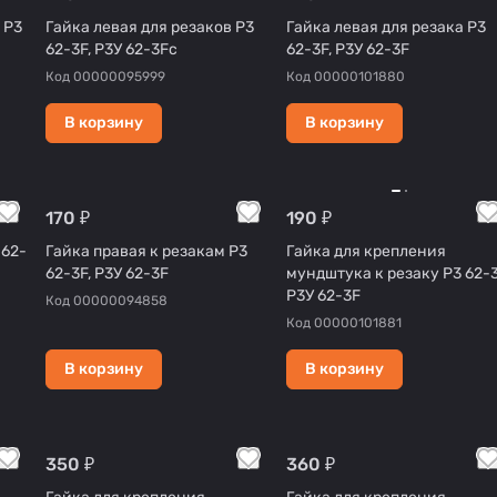
 Р3
Гайка левая для резаков Р3
Гайка левая для резака Р3
62-3F, Р3У 62-3Fс
62-3F, Р3У 62-3F
Код
00000095999
Код
00000101880
В корзину
В корзину
170 ₽
190 ₽
 62-
Гайка правая к резакам Р3
Гайка для крепления
62-3F, Р3У 62-3F
мундштука к резаку Р3 62-3
Р3У 62-3F
Код
00000094858
Код
00000101881
В корзину
В корзину
350 ₽
360 ₽