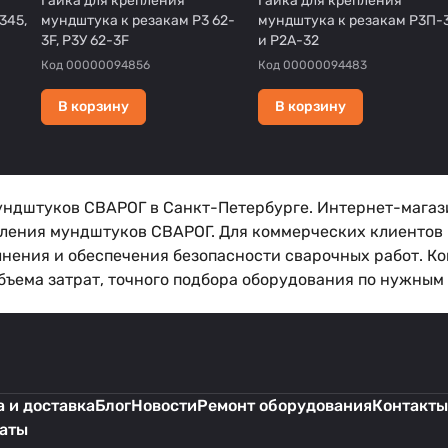
Гайка для крепления
Гайка для крепления
345,
мундштука к резакам Р3 62-
мундштука к резакам Р3П-
3F, Р3У 62-3F
и Р2А-32
Код
00000094856
Код
00000094483
В корзину
В корзину
ундштуков СВАРОГ в Санкт-Петербурге. Интернет-магаз
пления мундштуков СВАРОГ. Для коммерческих клиентов 
лнения и обеспечения безопасности сварочных работ. К
ъема затрат, точного подбора оборудования по нужным п
 и доставка
Блог
Новости
Ремонт оборудования
Контакты
каты