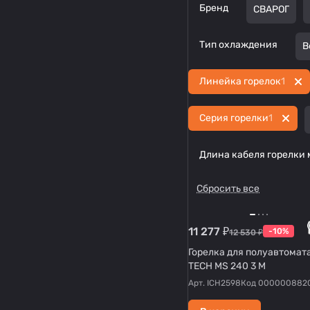
Бренд
СВАРОГ
Тип охлаждения
В
Линейка горелок
1
Серия горелки
1
Длина кабеля горелки 
Сбросить все
11 277 ₽
-10%
12 530 ₽
Горелка для полуавтомат
TECH MS 240 3 М
Арт.
ICH2598
Код
000000882