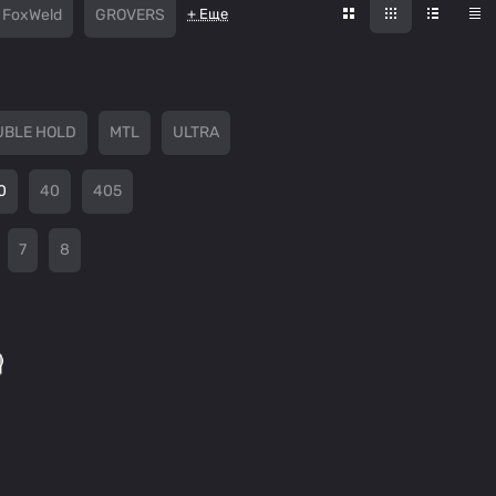
FoxWeld
GROVERS
+ Еще
UBLE HOLD
MTL
ULTRA
0
40
405
7
8