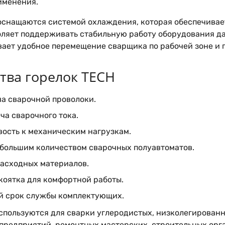
именения.
оснащаются системой охлаждения, которая обеспечивает
воляет поддерживать стабильную работу оборудования да
вает удобное перемещение сварщика по рабочей зоне и
ва горелок TECH
а сварочной проволоки.
а сварочного тока.
вость к механическим нагрузкам.
 большим количеством сварочных полуавтоматов.
расходных материалов.
коятка для комфортной работы.
 срок службы комплектующих.
спользуются для сварки углеродистых, низколегирован
предприятий, ремонтных мастерских, строительных орга