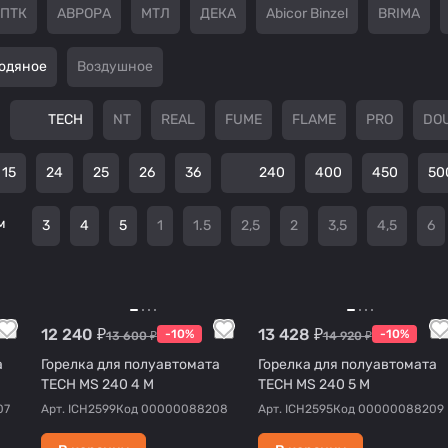
ПТК
АВРОРА
МТЛ
ДЕКА
Abicor Binzel
BRIMA
одяное
Воздушное
TECH
NT
REAL
FUME
FLAME
PRO
DO
15
24
25
26
36
240
400
450
50
м
3
4
5
1
1.5
2,5
2
3,5
4,5
6
12 240 ₽
13 428 ₽
-10%
-10%
13 600 ₽
14 920 ₽
а
Горелка для полуавтомата
Горелка для полуавтомата
TECH MS 240 4 М
TECH MS 240 5 М
07
Арт.
ICH2599
Код
00000088208
Арт.
ICH2595
Код
00000088209