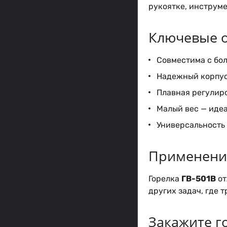
рукоятке, инструме
Ключевые о
Совместима с бо
Надежный корпус
Плавная регулиро
Малый вес — идеа
Универсальность 
Применени
Горелка
ГВ-501В
от
других задач, где 
Закажите го