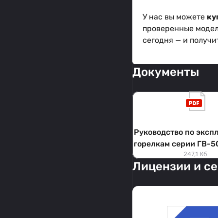
У нас вы можете
ку
проверенные модел
сегодня — и получ
Документы
Руководство по эксп
горелкам серии ГВ-50
247,1 Кб
ГВ-902 и ГВ-
Лицензии и с