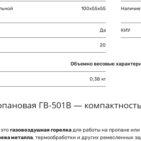
льной
100х55х55
Наличие
Да
КИУ
20
Объемно весовые характер
0,38 кг
опановая ГВ-501В — компактность
 это
газовоздушная горелка
для работы на пропане или
рева металла
, термообработки и других ремесленных за