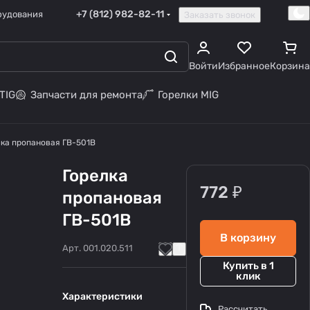
+7 (812) 982-82-11
рудования
Заказать звонок
Войти
Избранное
Корзина
TIG
Запчасти для ремонта
Горелки MIG
лка пропановая ГВ-501В
Горелка
772 ₽
пропановая
ГВ-501В
В корзину
Арт.
001.020.511
Купить в 1
клик
Характеристики
Рассчитать