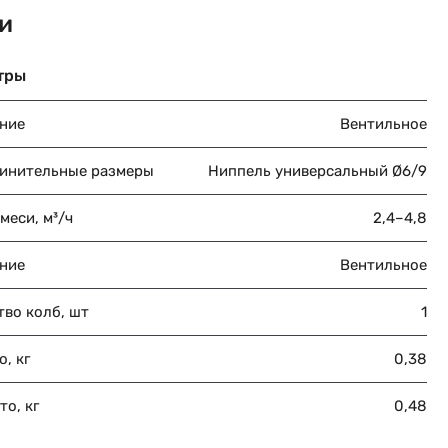
и
тры
ние
Вентильное
инительные размеры
Ниппель универсальный Ø6/9
меси, м³/ч
2,4–4,8
ние
Вентильное
тво колб, шт
1
о, кг
0,38
то, кг
0,48