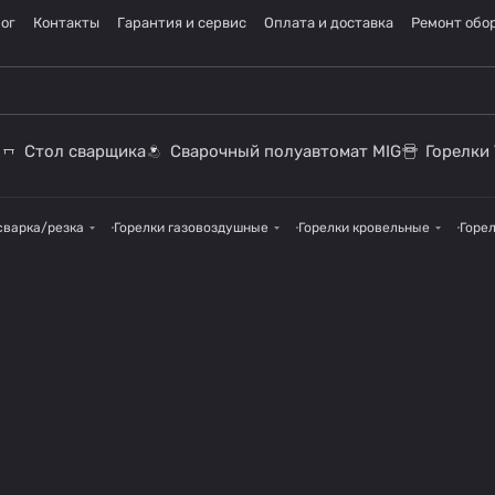
ог
Контакты
Гарантия и сервис
Оплата и доставка
Ремонт обо
Стол сварщика
Сварочный полуавтомат MIG
Горелки 
сварка/резка
Горелки газовоздушные
Горелки кровельные
Горе