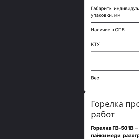
Габариты индивидуа
упаковки, мм
Наличие в СПБ
КТУ
Вес
Горелка пр
работ
Горелка ГВ-501В
—
пайки меди
,
разог