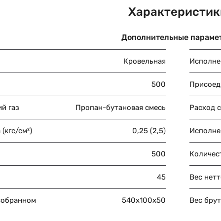
Характеристик
Дополнительные параме
Кровельная
Исполне
500
Присоед
й газ
Пропан-бутановая смесь
Расход с
(кгс/см²)
0,25 (2,5)
Исполне
500
Количес
45
Вес нетт
собранном
540х100х50
Вес брут