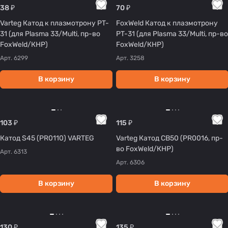
38 ₽
70 ₽
Varteg Катод к плазмотрону PT-
FoxWeld Катод к плазмотрону
31 (для Plasma 33/Multi, пр-во
PT-31 (для Plasma 33/Multi, пр-во
FoxWeld/КНР)
FoxWeld/КНР)
Арт.
6299
Арт.
3258
В корзину
В корзину
103 ₽
115 ₽
Катод S45 (PR0110) VARTEG
Varteg Катод CB50 (PR0016, пр-
во FoxWeld/КНР)
Арт.
6313
Арт.
6306
В корзину
В корзину
130 ₽
135 ₽