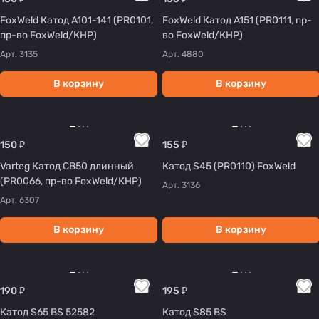
FoxWeld Катод A101-141 (PR0101,
FoxWeld Катод A151 (PR0111, пр-
пр-во FoxWeld/КНР)
во FoxWeld/КНР)
Арт.
3135
Арт.
4880
В корзину
В корзину
150 ₽
155 ₽
Varteg Катод CB50 длинный
Катод S45 (PR0110) FoxWeld
(PR0066, пр-во FoxWeld/КНР)
Арт.
3136
Арт.
6307
В корзину
В корзину
190 ₽
195 ₽
Катод S65 BS 52582
Катод S85 BS