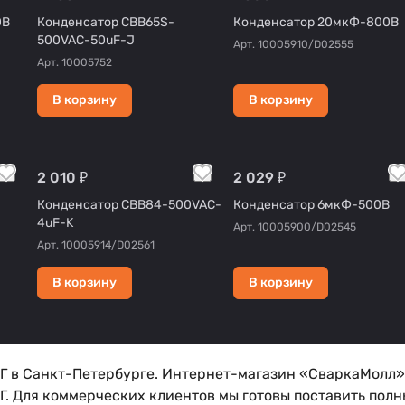
0В
Конденсатор CBB65S-
Конденсатор 20мкФ-800В
500VAC-50uF-J
Арт.
10005910/D02555
Арт.
10005752
В корзину
В корзину
2 010 ₽
2 029 ₽
Конденсатор CBB84-500VAC-
Конденсатор 6мкФ-500В
4uF-K
Арт.
10005900/D02545
Арт.
10005914/D02561
В корзину
В корзину
 в Санкт-Петербурге. Интернет-магазин «СваркаМолл» 
. Для коммерческих клиентов мы готовы поставить полн