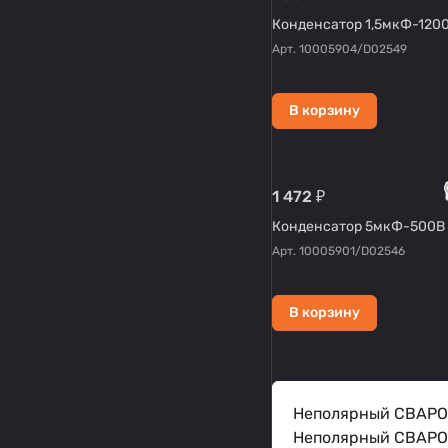
Конденсатор 1,5мкФ-120
Арт.
10005904/D02549
В корзину
1 472 ₽
Конденсатор 5мкФ-500В
Арт.
10005901/D02546
В корзину
Неполярный СВАРОГ
Неполярный СВАРОГ